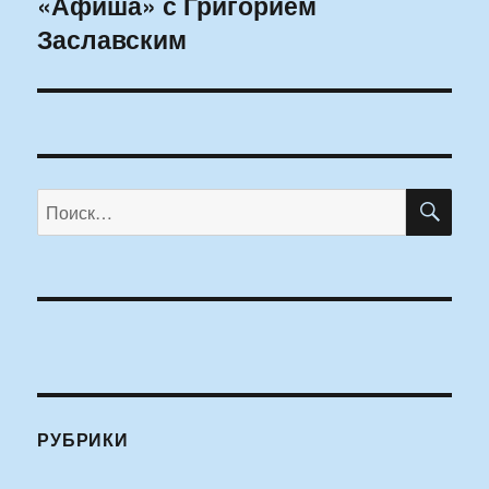
«Афиша» с Григорием
Заславским
ПО
Искать:
РУБРИКИ