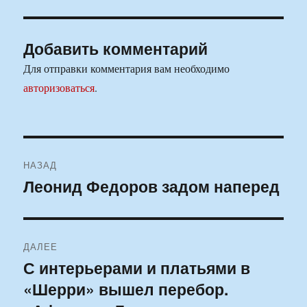
Добавить комментарий
Для отправки комментария вам необходимо
авторизоваться
.
Навигация
НАЗАД
по
Леонид Федоров задом наперед
Предыдущая
запись:
записям
ДАЛЕЕ
С интерьерами и платьями в
Следующая
«Шерри» вышел перебор.
запись: