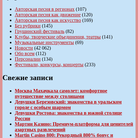
Авторская песня в регионах
(107)
Авторская песня как движение
(120)
Авторская песня как искусство
(169)
Без рубрики
(145)
Грушинский фестиваль
(82)
Клубы, творческие объединения, театры
(141)
Музыкальные инструменты
(69)
Новости
(42 062)
Обо всем
(112)
Персоналии
(134)
Фестивали, конкурсы, концерты
(233)
Свежие записи
Москва Махачкала самолет: комфортное
путешествие между столицами
Девушки Березовский: знакомства в уральском
городе с особым шармом
Девушки Ростова: знакомства в южной столице
России
Мартин Казино: Премиум-платформа для ценителей
азартных развлечений
Martin Casino 800: Рекордный 800% бонус и