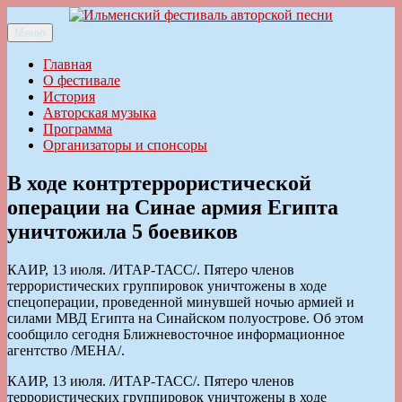
Перейти
к
Меню
Ильменский фестиваль авторской песни
содержимому
Главная
О фестивале
История
Авторская музыка
Программа
Организаторы и спонсоры
В ходе контртеррористической
операции на Синае армия Египта
уничтожила 5 боевиков
КАИР, 13 июля. /ИТАР-ТАСС/. Пятеро членов
террористических группировок уничтожены в ходе
спецоперации, проведенной минувшей ночью армией и
силами МВД Египта на Синайском полуострове. Об этом
сообщило сегодня Ближневосточное информационное
агентство /МЕНА/.
КАИР, 13 июля. /ИТАР-ТАСС/. Пятеро членов
террористических группировок уничтожены в ходе