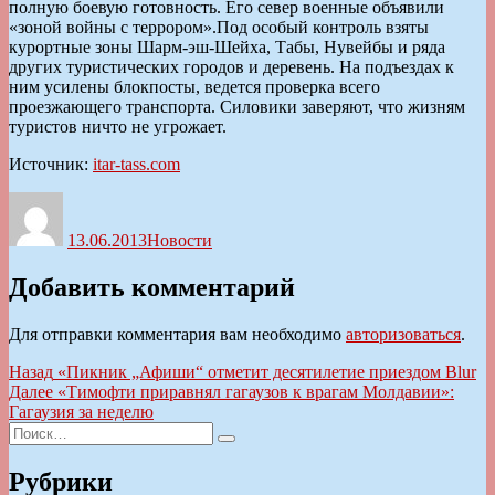
полную боевую готовность. Его север военные объявили
«зоной войны с террором».Под особый контроль взяты
курортные зоны Шарм-эш-Шейха, Табы, Нувейбы и ряда
других туристических городов и деревень. На подъездах к
ним усилены блокпосты, ведется проверка всего
проезжающего транспорта. Силовики заверяют, что жизням
туристов ничто не угрожает.
Источник:
itar-tass.com
Автор
Опубликовано
Рубрики
13.06.2013
Новости
Добавить комментарий
Для отправки комментария вам необходимо
авторизоваться
.
Навигация
Предыдущая
Назад
«Пикник „Афиши“ отметит десятилетие приездом Blur
запись:
Следующая
Далее
«Тимофти приравнял гагаузов к врагам Молдавии»:
по
запись:
Гагаузия за неделю
записям
Искать:
Поиск
Рубрики