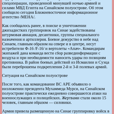
спецоперации, проведенной минувшей ночью армией и
силами МВД Египта на Синайском полуострове. Об этом
сообщило сегодня Ближневосточное информационное
агентство /МЕНА/.
Как сообщалось ранее, в поиске и уничтожении
джихадистких группировок на Синае задействованы
штурмовая авиация, десантники, группы специального
назначения и артиллерия. Боевое дежурство в небе над
Синаем, главным образом на севере и в центре, несут
истребители Ф-16 /F-16/ и вертолеты «Апач». Командирам
экипажей дана команда вести сбор развединформации с
воздуха и при необходимости наносить удары по позициям
противника. В район боевых действий из Исмаилии и Суэца
были переброшены подкрепления 2-й и 3-й полевых армий.
Ситуация на Синайском полуострове
После того, как командование ВС АРЕ объявило о
низложении президента Мухаммеда Мурси, на Синайском
полуострове практически ежедневно совершаются атаки на
военнослужащих и полицейских. Жертвами стали около 15
человек, главным образом — силовики.
Армия привела размещенную на Синае группировку войск в