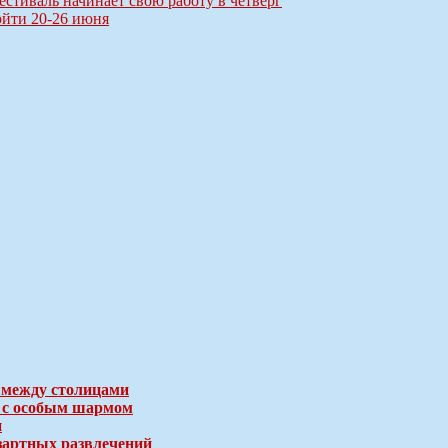
тиваль начинает свою работу в четверг
ойти 20-26 июня
 между столицами
е с особым шармом
и
зартных развлечений