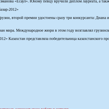
анова «Есаул». Юному певцу вручили диплом лауреата, а также
рузии, второй премии удостоены сразу три конкурсанта: Диана
тран мира. Международное жюри в этом году возглавлял грузин
012» Казахстан представляла победительница казахстанского про