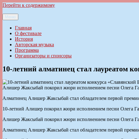
Перейти к содержимому
Меню
Ильменский фестиваль авторской песни
Главная
О фестивале
История
Авторская музыка
Программа
Организаторы и спонсоры
10-летний алматинец стал лауреатом к
Алишер Жаксыбай покорил жюри исполнением песни Олега Газм
Алматинец Алишер Жаксыбай стал обладателем первой премии X
10-летний Алишер покорил жюри исполнением песни Олега Газм
Алишер Жаксыбай покорил жюри исполнением песни Олега Газм
Алматинец Алишер Жаксыбай стал обладателем первой премии X