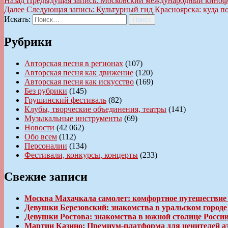
Назад
Предыдущая запись:
Московский международный кинофес
Далее
Следующая запись:
Культурный гид Красноярска: куда п
Искать:
Поиск
Рубрики
Авторская песня в регионах
(107)
Авторская песня как движение
(120)
Авторская песня как искусство
(169)
Без рубрики
(145)
Грушинский фестиваль
(82)
Клубы, творческие объединения, театры
(141)
Музыкальные инструменты
(69)
Новости
(42 062)
Обо всем
(112)
Персоналии
(134)
Фестивали, конкурсы, концерты
(233)
Свежие записи
Москва Махачкала самолет: комфортное путешествие
Девушки Березовский: знакомства в уральском город
Девушки Ростова: знакомства в южной столице Росси
Мартин Казино: Премиум-платформа для ценителей а