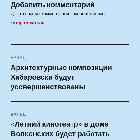
Добавить комментарий
Для отправки комментария вам необходимо
авторизоваться
.
Навигация
НАЗАД
по
Архитектурные композиции
Предыдущая
Хабаровска будут
запись:
записям
усовершенствованы
ДАЛЕЕ
«Летний кинотеатр» в доме
Следующая
Волконских будет работать
запись: