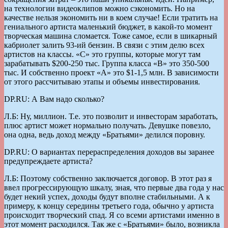
на технологии видеоклипов можно сэкономить. Но на
качестве нельзя экономить ни в коем случае! Если тратить на
гениального артиста маленький бюджет, в какой-то момент
творческая машина сломается. Тоже самое, если в шикарный
кабриолет залить 93-ий бензин. В связи с этим делю всех
артистов на классы. «С» это группы, которые могут там
зарабатывать $200-250 тыс. Группа класса «B» это 350-500
тыс. И собственно проект «А» это $1-1,5 млн. В зависимости
от этого рассчитываю этапы и объемы инвестирования.
DP.RU: А Вам надо сколько?
Л.Б: Ну, миллион. Т.е. это позволит и инвесторам заработать,
плюс артист может нормально получать. Девушке повезло,
она одна, ведь доход между «Братьями» делился поровну.
DP.RU: О вариантах перераспределения доходов вы заранее
предупреждаете артиста?
Л.Б: Поэтому собственно заключается договор. В этот раз я
ввел прогрессирующую шкалу, зная, что первые два года у нас
будет некий успех, доходы будут вполне стабильными. А к
примеру, к концу середины третьего года, обычно у артиста
происходит творческий спад. Я со всеми артистами именно в
этот момент расходился. Так же с «Братьями» было, возникла