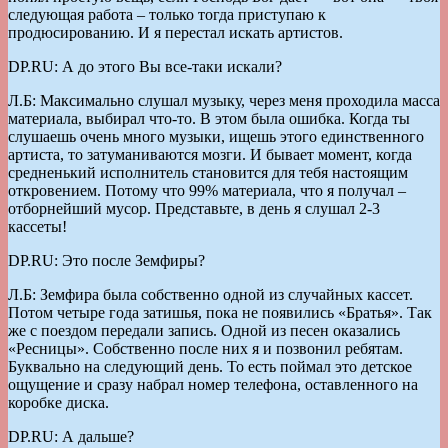
следующая работа – только тогда приступаю к
продюсированию. И я перестал искать артистов.
DP.RU: А до этого Вы все-таки искали?
Л.Б: Максимально слушал музыку, через меня проходила масса
материала, выбирал что-то. В этом была ошибка. Когда ты
слушаешь очень много музыки, ищешь этого единственного
артиста, то затуманиваются мозги. И бывает момент, когда
средненький исполнитель становится для тебя настоящим
откровением. Потому что 99% материала, что я получал –
отборнейший мусор. Представьте, в день я слушал 2-3
кассеты!
DP.RU: Это после Земфиры?
Л.Б: Земфира была собственно одной из случайных кассет.
Потом четыре года затишья, пока не появились «Братья». Так
же с поездом передали запись. Одной из песен оказались
«Ресницы». Собственно после них я и позвонил ребятам.
Буквально на следующий день. То есть поймал это детское
ощущение и сразу набрал номер телефона, оставленного на
коробке диска.
DP.RU: А дальше?