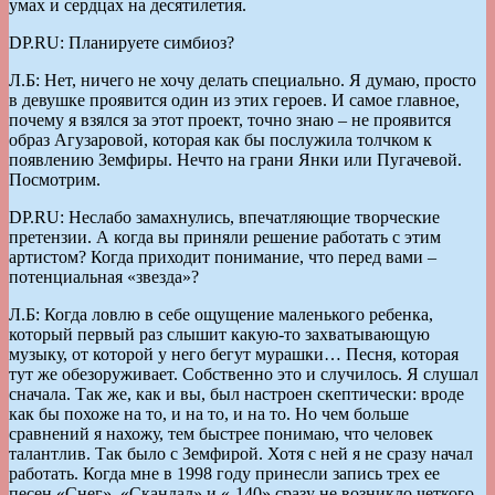
умах и сердцах на десятилетия.
DP.RU: Планируете симбиоз?
Л.Б: Нет, ничего не хочу делать специально. Я думаю, просто
в девушке проявится один из этих героев. И самое главное,
почему я взялся за этот проект, точно знаю – не проявится
образ Агузаровой, которая как бы послужила толчком к
появлению Земфиры. Нечто на грани Янки или Пугачевой.
Посмотрим.
DP.RU: Неслабо замахнулись, впечатляющие творческие
претензии. А когда вы приняли решение работать с этим
артистом? Когда приходит понимание, что перед вами –
потенциальная «звезда»?
Л.Б: Когда ловлю в себе ощущение маленького ребенка,
который первый раз слышит какую-то захватывающую
музыку, от которой у него бегут мурашки… Песня, которая
тут же обезоруживает. Собственно это и случилось. Я слушал
сначала. Так же, как и вы, был настроен скептически: вроде
как бы похоже на то, и на то, и на то. Но чем больше
сравнений я нахожу, тем быстрее понимаю, что человек
талантлив. Так было с Земфирой. Хотя с ней я не сразу начал
работать. Когда мне в 1998 году принесли запись трех ее
песен «Снег», «Скандал» и «-140» сразу не возникло четкого