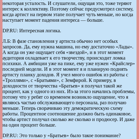
некоторая усталость. И слушатели, ощущая это, тоже теряют
интерес к коллективу. Поэтому сейчас предусмотрел систему,
когда артист на первом этапе получает чуть меньше, но когда
наступает момент падения интереса — больше.
DP.RU: Интересная логика.
Л.Б: В фазе становления у артиста обычно нет особых
запросов. Да, ему нужна машина, но ему достаточно «Лады».
А когда он уже ощущает себя «звездой», и в этот момент
аудитория охладевает к его творчеству, происходит ломка
психики. А амбиции уже на пике, ему уже нужен «Крайслер»
последней модели. И в этот момент я и планирую поднять
артисту планку доходов. Я учел много ошибок из работы с
«Троллями», с «Братьями», с Земфирой. К примеру, в
доходности от творчества «Братьев» я получал такой же
процент, как у одного из них. Из-за этого начались проблемы,
потому что у ребят со временем возникло ощущение, что я
являюсь частью обслуживающего персонала, раз получаю
меньше. Теперь сворачиваю эту демократическую схему
работы. Процентное соотношение должно быть одинаковое,
чтобы артист получал сколько же сколько и продюсер. И даже
на один процент больше.
DP.RU: Это только у «Братьев» было такое понимание?