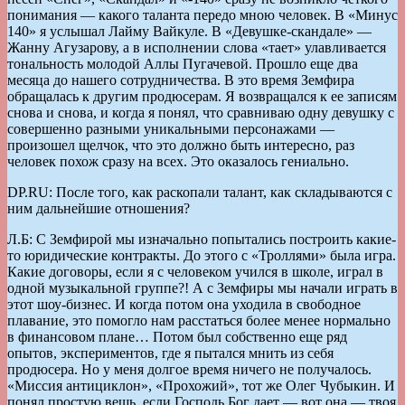
понимания — какого таланта передо мною человек. В «Минус
140» я услышал Лайму Вайкуле. В «Девушке-скандале» —
Жанну Агузарову, а в исполнении слова «тает» улавливается
тональность молодой Аллы Пугачевой. Прошло еще два
месяца до нашего сотрудничества. В это время Земфира
обращалась к другим продюсерам. Я возвращался к ее записям
снова и снова, и когда я понял, что сравниваю одну девушку с
совершенно разными уникальными персонажами —
произошел щелчок, что это должно быть интересно, раз
человек похож сразу на всех. Это оказалось гениально.
DP.RU: После того, как раскопали талант, как складываются с
ним дальнейшие отношения?
Л.Б: С Земфирой мы изначально попытались построить какие-
то юридические контракты. До этого с «Троллями» была игра.
Какие договоры, если я с человеком учился в школе, играл в
одной музыкальной группе?! А с Земфиры мы начали играть в
этот шоу-бизнес. И когда потом она уходила в свободное
плавание, это помогло нам расстаться более менее нормально
в финансовом плане… Потом был собственно еще ряд
опытов, экспериментов, где я пытался мнить из себя
продюсера. Но у меня долгое время ничего не получалось.
«Миссия антициклон», «Прохожий», тот же Олег Чубыкин. И
понял простую вещь, если Господь Бог дает — вот она — твоя