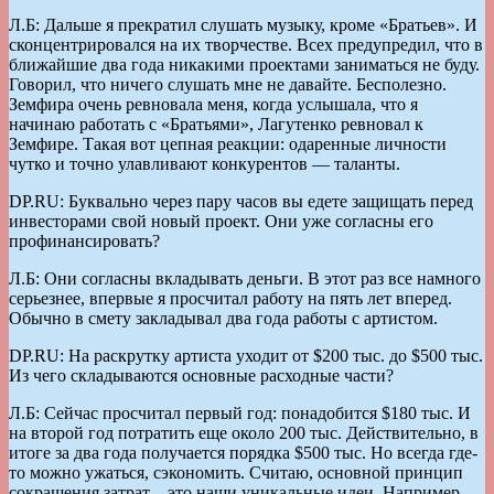
Л.Б: Дальше я прекратил слушать музыку, кроме «Братьев». И
сконцентрировался на их творчестве. Всех предупредил, что в
ближайшие два года никакими проектами заниматься не буду.
Говорил, что ничего слушать мне не давайте. Бесполезно.
Земфира очень ревновала меня, когда услышала, что я
начинаю работать с «Братьями», Лагутенко ревновал к
Земфире. Такая вот цепная реакции: одаренные личности
чутко и точно улавливают конкурентов — таланты.
DP.RU: Буквально через пару часов вы едете защищать перед
инвесторами свой новый проект. Они уже согласны его
профинансировать?
Л.Б: Они согласны вкладывать деньги. В этот раз все намного
серьезнее, впервые я просчитал работу на пять лет вперед.
Обычно в смету закладывал два года работы с артистом.
DP.RU: На раскрутку артиста уходит от $200 тыс. до $500 тыс.
Из чего складываются основные расходные части?
Л.Б: Сейчас просчитал первый год: понадобится $180 тыс. И
на второй год потратить еще около 200 тыс. Действительно, в
итоге за два года получается порядка $500 тыс. Но всегда где-
то можно ужаться, сэкономить. Считаю, основной принцип
сокращения затрат – это наши уникальные идеи. Например,