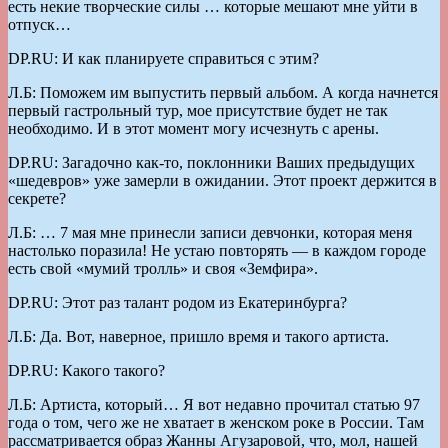
есть некие творческие силы … которые мешают мне уйти в
отпуск…
DP.RU: И как планируете справиться с этим?
Л.Б: Поможем им выпустить первый альбом. А когда начнется
первый гастрольный тур, мое присутствие будет не так
необходимо. И в этот момент могу исчезнуть с арены.
DP.RU: ­Загадочно как-то, поклонники Ваших предыдущих
«шедевров» уже замерли в ожидании. Этот проект держится в
секрете?
Л.Б: … 7 мая мне принесли записи девчонки, которая меня
настолько поразила! Не устаю повторять — в каждом городе
есть свой «мумий тролль» и своя «Земфира».
DP.RU: Этот раз талант родом из Екатеринбурга?
Л.Б: Да. Вот, наверное, пришло время и такого артиста.
DP.RU: Какого такого?
Л.Б: Артиста, который… Я вот недавно прочитал статью 97
года о том, чего же не хватает в женском роке в России. Там
рассматривается образ Жанны Агузаровой, что, мол, нашей