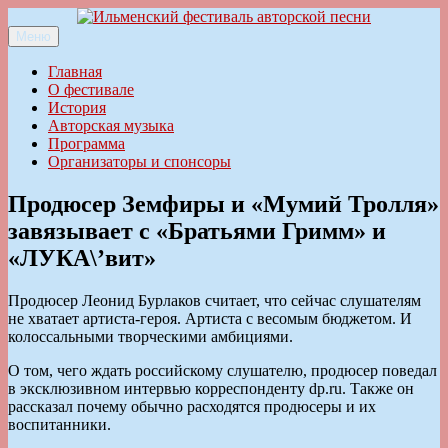
Перейти
к
Меню
Ильменский фестиваль авторской песни
содержимому
Главная
О фестивале
История
Авторская музыка
Программа
Организаторы и спонсоры
Продюсер Земфиры и «Мумий Тролля»
завязывает с «Братьями Гримм» и
«ЛУКА\’вит»
Продюсер Леонид Бурлаков считает, что сейчас слушателям
не хватает артиста-героя. Артиста с весомым бюджетом. И
колоссальными творческими амбициями.
О том, чего ждать российскому слушателю, продюсер поведал
в эксклюзивном интервью корреспонденту dp.ru. Также он
рассказал почему обычно расходятся продюсеры и их
воспитанники.