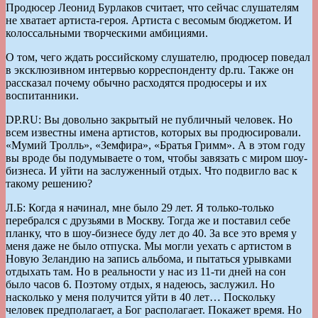
Продюсер Леонид Бурлаков считает, что сейчас слушателям
не хватает артиста-героя. Артиста с весомым бюджетом. И
колоссальными творческими амбициями.
О том, чего ждать российскому слушателю, продюсер поведал
в эксклюзивном интервью корреспонденту dp.ru. Также он
рассказал почему обычно расходятся продюсеры и их
воспитанники.
DP.RU: Вы довольно закрытый не публичный человек. Но
всем известны имена артистов, которых вы продюсировали.
«Мумий Тролль», «Земфира», «Братья Гримм». А в этом году
вы вроде бы подумываете о том, чтобы завязать с миром шоу-
бизнеса. И уйти на заслуженный отдых. Что подвигло вас к
такому решению?
Л.Б: Когда я начинал, мне было 29 лет. Я только-только
перебрался с друзьями в Москву. Тогда же и поставил себе
планку, что в шоу-бизнесе буду лет до 40. За все это время у
меня даже не было отпуска. Мы могли уехать с артистом в
Новую Зеландию на запись альбома, и пытаться урывками
отдыхать там. Но в реальности у нас из 11-ти дней на сон
было часов 6. Поэтому отдых, я надеюсь, заслужил. Но
насколько у меня получится уйти в 40 лет… Поскольку
человек предполагает, а Бог располагает. Покажет время. Но