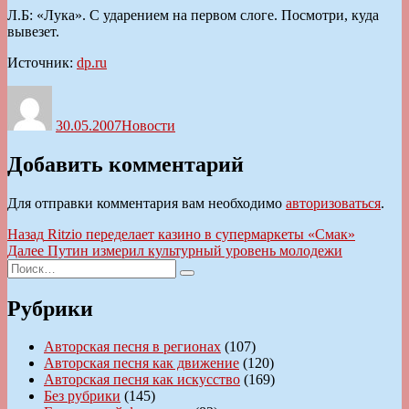
Л.Б: «Лука». С ударением на первом слоге. Посмотри, куда
вывезет.
Источник:
dp.ru
Автор
Опубликовано
Рубрики
30.05.2007
Новости
Добавить комментарий
Для отправки комментария вам необходимо
авторизоваться
.
Навигация
Предыдущая
Назад
Ritzio переделает казино в супермаркеты «Смак»
запись:
Следующая
Далее
Путин измерил культурный уровень молодежи
по
Искать:
запись:
Поиск
записям
Рубрики
Авторская песня в регионах
(107)
Авторская песня как движение
(120)
Авторская песня как искусство
(169)
Без рубрики
(145)