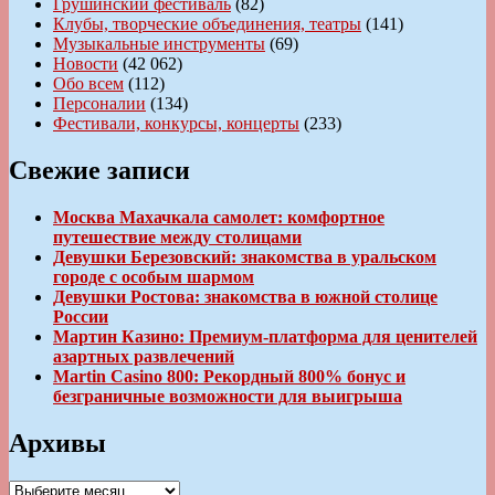
Грушинский фестиваль
(82)
Клубы, творческие объединения, театры
(141)
Музыкальные инструменты
(69)
Новости
(42 062)
Обо всем
(112)
Персоналии
(134)
Фестивали, конкурсы, концерты
(233)
Свежие записи
Москва Махачкала самолет: комфортное
путешествие между столицами
Девушки Березовский: знакомства в уральском
городе с особым шармом
Девушки Ростова: знакомства в южной столице
России
Мартин Казино: Премиум-платформа для ценителей
азартных развлечений
Martin Casino 800: Рекордный 800% бонус и
безграничные возможности для выигрыша
Архивы
Архивы