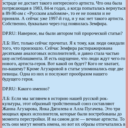
эстраде не достает такого интересного артиста. Что она была
потрясающая в 1983, 84-м годах, а когда попыталась вернуться
в 89-90-ом с «Русским альбомом», то ее не поняли и не
приняли. А сейчас уже 1997-й год, и у нас нет такого артиста.
Собственно, буквально через год появилась Земфира.
DP.RU: Наверное, вы были автором той пророческой статьи?
Л.Б: Нет, только сейчас прочитал. Я к тому, как люди ожидали
того, что произошло. Сейчас Земфира растиражирована
десятками аналоговых исполнителей, и давно стала частью
шоу-истеблишмента. И есть ощущение, что люди ждут чего-то
нового, артиста-героя. Вот какой он будет? Кого не хватает,
по-вашему? Кроме Агузаровой в статье упоминались еще две
певицы. Одна из них и послужит прообразом нашего
будущего героя.
DP.RU: Какого именно?
Л.Б: Если мы заглянем в историю нашей русской рок-
культуры, этот образный тройственный союз составляют
Жанна Агузарова, Янка Дягилева и Алла Пугачева. Это три
мощных ярких исполнителя, которые были востребованы до
момента перестройки. И на самом деле — вечные артисты. То
есть они могут менять имена, но вот их образы отпечатались в