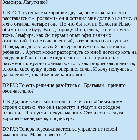
Земфира, Лагутенко?
Л.Б: С Лагутенко мы хорошие друзья, несмотря на то, что
расставаясь с «Троллями» он и оставил мне долг в $170 тыс. И
я его отдавал четыре года. Но что бы там ни было, на Илью
обижаться не буду. Всегда прощу. И надеюсь, что и он меня
тоже. Земфира, как бы первый опыт официальных
отношений. Но не совершенный, разошлись на отступных.
Правда, осадок остался. Я потерял безумно талантливого
ребенка… Артист может расторгнуть со мной договор хоть на
следующий день после подписания. Но на принципах
разумности: нужно понимать, что я, как творческая личность,
вложил свое душу, время, энергию, силы. И хочу получить в
дальнейшем, как обычный капиталист.
DP.RU: То есть решение разойтись с «Братьями» принято
окончательно?
Л.Б: Да, они уже самостоятельные. Я этот «Гримм-дом»
строил с целью, что они вырастут и уйдут в свободное
плавание. Я запустил некую машину. Это и есть заслуга
хорошего менеджера, продюсера.
DP.RU: Теперь пересаживаетесь за управление новой
«машиной». Марка известна?