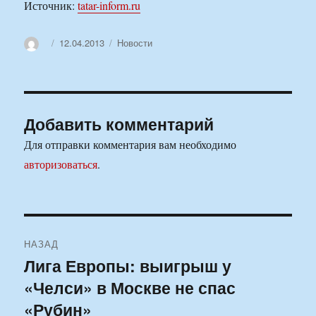
Источник:
tatar-inform.ru
Автор
Опубликовано
Рубрики
12.04.2013
Новости
Добавить комментарий
Для отправки комментария вам необходимо
авторизоваться
.
Навигация
НАЗАД
по
Лига Европы: выигрыш у
Предыдущая
«Челси» в Москве не спас
запись:
записям
«Рубин»