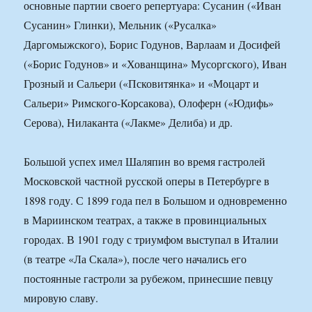
основные партии своего репертуара: Сусанин («Иван
Сусанин» Глинки), Мельник («Русалка»
Даргомыжского), Борис Годунов, Варлаам и Досифей
(«Борис Годунов» и «Хованщина» Мусоргского), Иван
Грозный и Сальери («Псковитянка» и «Моцарт и
Сальери» Римского-Корсакова), Олоферн («Юдифь»
Серова), Нилаканта («Лакме» Делиба) и др.
Большой успех имел Шаляпин во время гастролей
Московской частной русской оперы в Петербурге в
1898 году. С 1899 года пел в Большом и одновременно
в Мариинском театрах, а также в провинциальных
городах. В 1901 году с триумфом выступал в Италии
(в театре «Ла Скала»), после чего начались его
постоянные гастроли за рубежом, принесшие певцу
мировую славу.