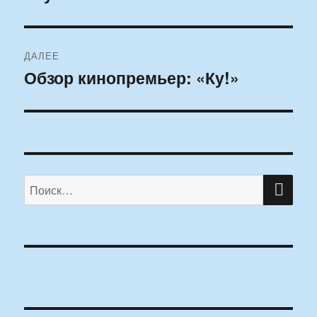
ДАЛЕЕ
Обзор кинопремьер: «Ку!»
Следующая
запись:
ПО
Искать: