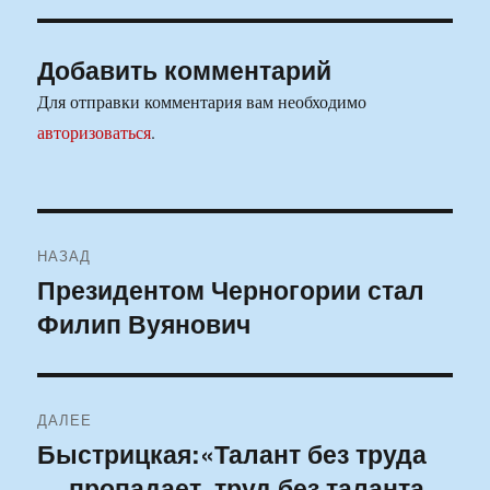
Добавить комментарий
Для отправки комментария вам необходимо
авторизоваться
.
Навигация
НАЗАД
по
Президентом Черногории стал
Предыдущая
Филип Вуянович
запись:
записям
ДАЛЕЕ
Быстрицкая:«Талант без труда
Следующая
— пропадает, труд без таланта
запись: