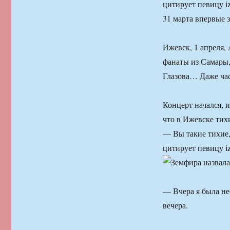
цитирует певицу izh
31 марта впервые з
Ижевск, 1 апреля,
фанаты из Самары,
Глазова… Даже час
Концерт начался, и
что в Ижевске тих
— Вы такие тихие, 
цитирует певицу izh
— Вчера я была не
вечера.