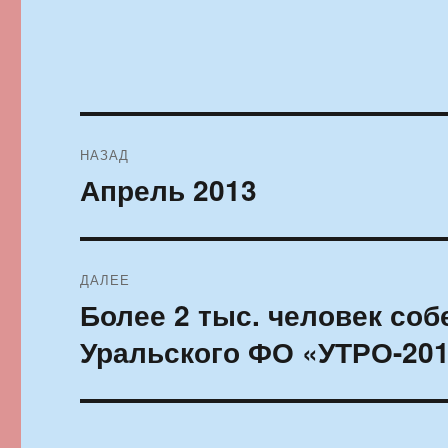
Навигация
НАЗАД
по
Апрель 2013
Предыдущая
запись:
записям
ДАЛЕЕ
Более 2 тыс. человек со
Следующая
запись:
Уральского ФО «УТРО-20