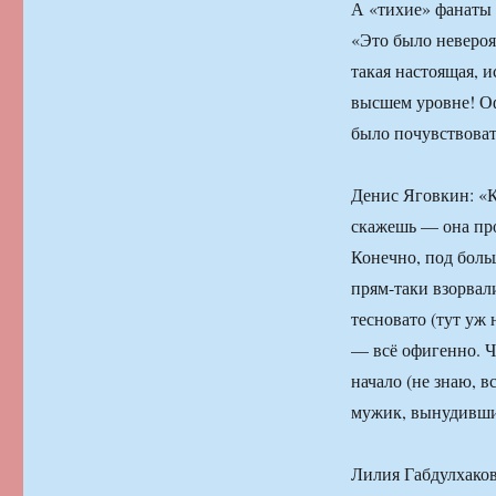
А «тихие» фанаты 
«Это было невероя
такая настоящая, и
высшем уровне! Оф
было почувствоват
Денис Яговкин: «К
скажешь — она про
Конечно, под боль
прям-таки взорвали
тесновато (тут уж 
— всё офигенно. Ч
начало (не знаю, 
мужик, вынудивший
Лилия Габдулхаков