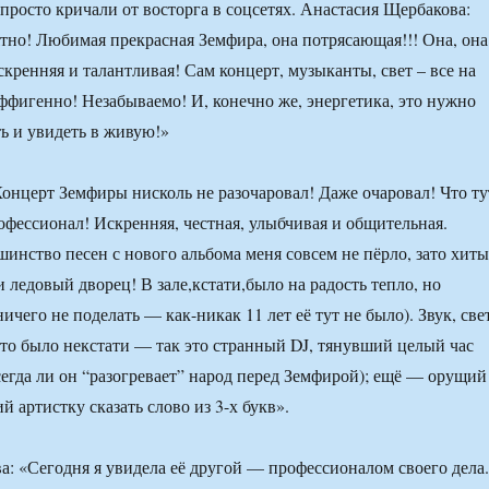
просто кричали от восторга в соцсетях. Анастасия Щербакова:
тно! Любимая прекрасная Земфира, она потрясающая!!! Она, она
скренняя и талантливая! Сам концерт, музыканты, свет – все на
фигенно! Незабываемо! И, конечно же, энергетика, это нужно
ь и увидеть в живую!»
онцерт Земфиры нисколь не разочаровал! Даже очаровал! Что ту
фессионал! Искренняя, честная, улыбчивая и общительная.
шинство песен с нового альбома меня совсем не пёрло, зато хиты
 ледовый дворец! В зале,кстати,было на радость тепло, но
ничего не поделать — как-никак 11 лет её тут не было). Звук, све
то было некстати — так это странный DJ, тянувший целый час
всегда ли он “разогревает” народ перед Земфирой); ещё — орущий
 артистку сказать слово из 3-х букв».
а: «Сегодня я увидела её другой — профессионалом своего дела.