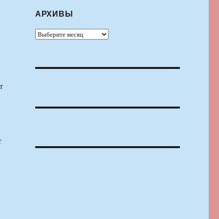
АРХИВЫ
Архивы
т
т