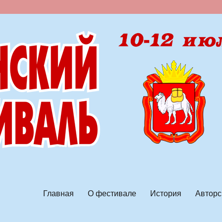
ской песни
Главная
О фестивале
История
Авторс