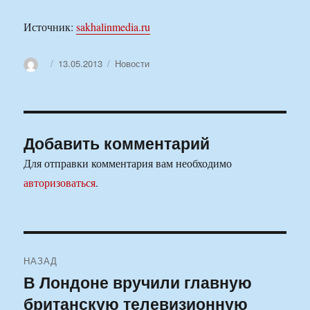
Источник:
sakhalinmedia.ru
Автор
Опубликовано
Рубрики
13.05.2013
Новости
Добавить комментарий
Для отправки комментария вам необходимо
авторизоваться
.
Навигация
НАЗАД
по
В Лондоне вручили главную
Предыдущая
британскую телевизионную
запись:
записям