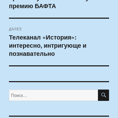
премию БАФТА
ДАЛЕЕ
Телеканал «История»:
Следующая
интересно, интригующе и
запись:
познавательно
ПО
Искать: