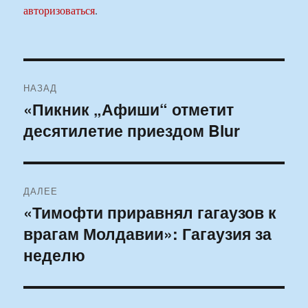
авторизоваться
.
Навигация
НАЗАД
по
«Пикник „Афиши“ отметит
Предыдущая
десятилетие приездом Blur
запись:
записям
ДАЛЕЕ
«Тимофти приравнял гагаузов к
Следующая
врагам Молдавии»: Гагаузия за
запись:
неделю