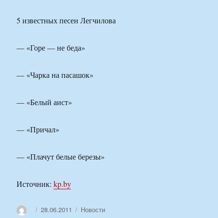
5 известных песен Легчилова
— «Горе — не беда»
— «Чарка на пасашок»
— «Белый аист»
— «Причал»
— «Плачут белые березы»
Источник:
kp.by
Автор
Опубликовано
Рубрики
28.06.2011
Новости