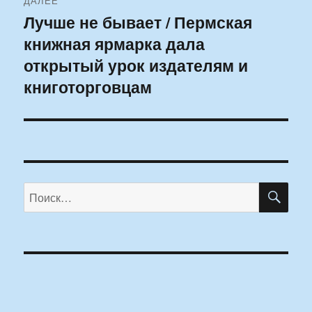
ДАЛЕЕ
Лучше не бывает / Пермская
Следующая
книжная ярмарка дала
запись:
открытый урок издателям и
книготорговцам
ПО
Искать: