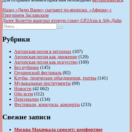
Навигация
Предыдущая
Назад
«Дядю Ваню» сыграют по-японски. «Афиша» с
запись:
Григорием Заславским
по
Следующая
Далее
Колетти выиграл вторую гонку GP2Asia в Абу-Даби
записям
Искать:
запись:
Поиск
Рубрики
Авторская песня в регионах
(107)
Авторская песня как движение
(120)
Авторская песня как искусство
(169)
Без рубрики
(145)
Грушинский фестиваль
(82)
Клубы, творческие объединения, театры
(141)
Музыкальные инструменты
(69)
Новости
(42 062)
Обо всем
(112)
Персоналии
(134)
Фестивали, конкурсы, концерты
(233)
Свежие записи
Москва Махачкала самолет: комфортное