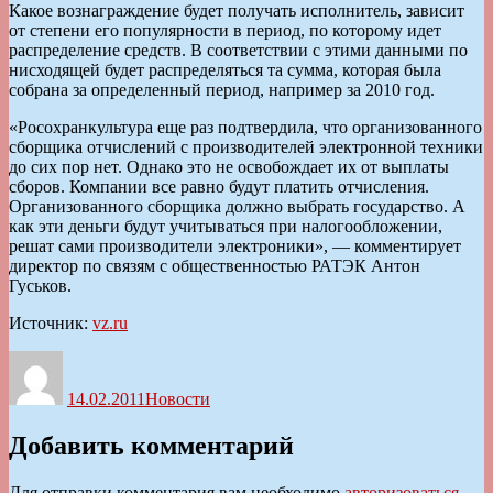
Какое вознаграждение будет получать исполнитель, зависит
от степени его популярности в период, по которому идет
распределение средств. В соответствии с этими данными по
нисходящей будет распределяться та сумма, которая была
собрана за определенный период, например за 2010 год.
«Росохранкультура еще раз подтвердила, что организованного
сборщика отчислений с производителей электронной техники
до сих пор нет. Однако это не освобождает их от выплаты
сборов. Компании все равно будут платить отчисления.
Организованного сборщика должно выбрать государство. А
как эти деньги будут учитываться при налогообложении,
решат сами производители электроники», — комментирует
директор по связям с общественностью РАТЭК Антон
Гуськов.
Источник:
vz.ru
Автор
Опубликовано
Рубрики
14.02.2011
Новости
Добавить комментарий
Для отправки комментария вам необходимо
авторизоваться
.