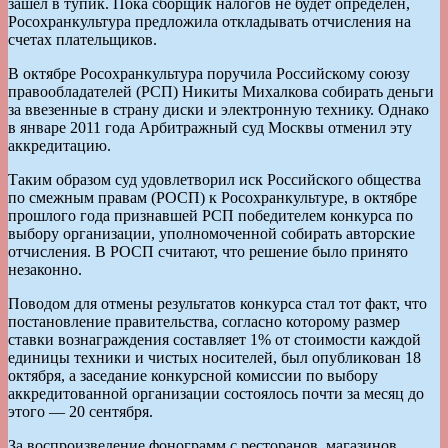
зашел в тупик. Пока сборщик налогов не будет определен,
Росохранкультура предложила откладывать отчисления на
счетах плательщиков.
В октябре Росохранкультура поручила Российскому союзу
правообладателей (РСП) Никиты Михалкова собирать деньги
за ввезенные в страну диски и электронную технику. Однако
в январе 2011 года Арбитражный суд Москвы отменил эту
аккредитацию.
Таким образом суд удовлетворил иск Российского общества
по смежным правам (РОСП) к Росохранкультуре, в октябре
прошлого года признавшей РСП победителем конкурса по
выбору организации, уполномоченной собирать авторские
отчисления. В РОСП считают, что решение было принято
незаконно.
Поводом для отмены результатов конкурса стал тот факт, что
постановление правительства, согласно которому размер
ставки вознаграждения составляет 1% от стоимости каждой
единицы техники и чистых носителей, был опубликован 18
октября, а заседание конкурсной комиссии по выбору
аккредитованной организации состоялось почти за месяц до
этого — 20 сентября.
За воспроизведение фонограмм с ресторанов, магазинов,