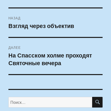
Навигация
НАЗАД
по
Взгляд через объектив
Предыдущая
запись:
записям
ДАЛЕЕ
На Спасском холме проходят
Следующая
Святочные вечера
запись:
ПО
Искать: