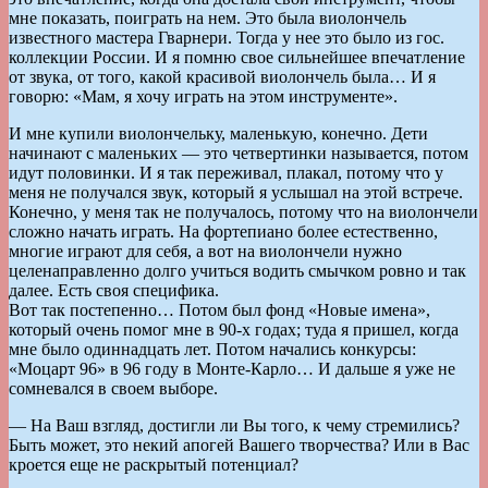
мне показать, поиграть на нем. Это была виолончель
известного мастера Гварнери. Тогда у нее это было из гос.
коллекции России. И я помню свое сильнейшее впечатление
от звука, от того, какой красивой виолончель была… И я
говорю: «Мам, я хочу играть на этом инструменте».
И мне купили виолончельку, маленькую, конечно. Дети
начинают с маленьких — это четвертинки называется, потом
идут половинки. И я так переживал, плакал, потому что у
меня не получался звук, который я услышал на этой встрече.
Конечно, у меня так не получалось, потому что на виолончели
сложно начать играть. На фортепиано более естественно,
многие играют для себя, а вот на виолончели нужно
целенаправленно долго учиться водить смычком ровно и так
далее. Есть своя специфика.
Вот так постепенно… Потом был фонд «Новые имена»,
который очень помог мне в 90-х годах; туда я пришел, когда
мне было одиннадцать лет. Потом начались конкурсы:
«Моцарт 96» в 96 году в Монте-Карло… И дальше я уже не
сомневался в своем выборе.
— На Ваш взгляд, достигли ли Вы того, к чему стремились?
Быть может, это некий апогей Вашего творчества? Или в Вас
кроется еще не раскрытый потенциал?