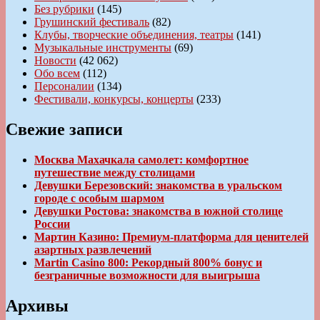
Без рубрики
(145)
Грушинский фестиваль
(82)
Клубы, творческие объединения, театры
(141)
Музыкальные инструменты
(69)
Новости
(42 062)
Обо всем
(112)
Персоналии
(134)
Фестивали, конкурсы, концерты
(233)
Свежие записи
Москва Махачкала самолет: комфортное
путешествие между столицами
Девушки Березовский: знакомства в уральском
городе с особым шармом
Девушки Ростова: знакомства в южной столице
России
Мартин Казино: Премиум-платформа для ценителей
азартных развлечений
Martin Casino 800: Рекордный 800% бонус и
безграничные возможности для выигрыша
Архивы