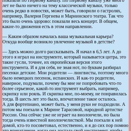
показали по Первому каналу. По Первому каналу уже много
лет не было ничего на тему классической музыки, только
очень редко в новостях, может быть, говорили о гастролях,
например, Валерия Гергиева и Мариинского театра. Так что
это было очень здорово: показали весь концерт. В общем,
какие-то движения есть в этом направлении.
— Каким образом началась ваша музыкальная карьера?
Откуда вообще возникло увлечение музыкой в детстве?
— Здесь можно долго рассказывать. Я начал в 6,5 лет. А до
этого я играл на инструменте, который называется цитра, это
такие гусли, точнее, их европейская версия этого
инструмента. И я для себя, не зная нот, по буквам разбирал
песенки детские. Мои родители — лингвисты, поэтому много
было немецких песенок, испанских. И как-то родители,
наверное, подумали, почему бы мне не попробовать что-то
более серьезное, какой-то инструмент выбрать, например,
скрипку или рояль. И скрипка мне, по-моему, не понравилась
тогда. В шесть лет это было, впечатление такое осталось.
А для фортепиано, может быть, у меня руки не подходили. А
потом мы поехали к Марине Тарасовой, народной артистке
России. Она сейчас уже не играет на виолончели, но была
тогда очень известной виолончелисткой. Мы поехали к ней
домой, кто-то посоветовал, естественно, и я до сих пор помню
это впечатление, когда она достала свой инструмент, чтобы