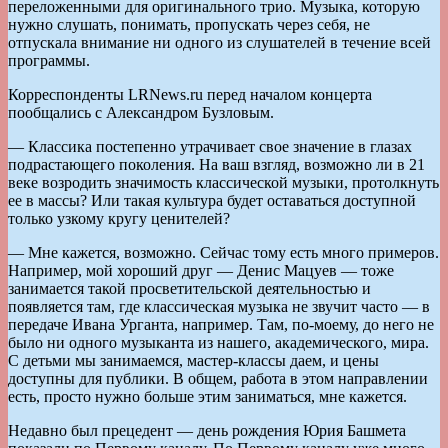
переложенными для оригинального трио. Музыка, которую
нужно слушать, понимать, пропускать через себя, не
отпускала внимание ни одного из слушателей в течение всей
программы.
Корреспонденты LRNews.ru перед началом концерта
пообщались с Александром Бузловым.
— Классика постепенно утрачивает свое значение в глазах
подрастающего поколения. На ваш взгляд, возможно ли в 21
веке возродить значимость классической музыки, протолкнуть
ее в массы? Или такая культура будет оставаться доступной
только узкому кругу ценителей?
— Мне кажется, возможно. Сейчас тому есть много примеров.
Например, мой хороший друг — Денис Мацуев — тоже
занимается такой просветительской деятельностью и
появляется там, где классическая музыка не звучит часто — в
передаче Ивана Урганта, например. Там, по-моему, до него не
было ни одного музыканта из нашего, академического, мира.
С детьми мы занимаемся, мастер-классы даем, и цены
доступны для публики. В общем, работа в этом направлении
есть, просто нужно больше этим заниматься, мне кажется.
Недавно был прецедент — день рождения Юрия Башмета