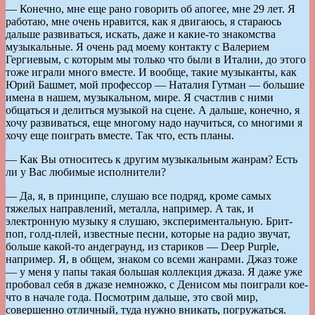
— Конечно, мне еще рано говорить об апогее, мне 29 лет. Я
работаю, мне очень нравится, как я двигаюсь, я стараюсь
дальше развиваться, искать, даже и какие-то знакомства
музыкальные. Я очень рад моему контакту с Валерием
Гергиевым, с которым мы только что были в Италии, до этого
тоже играли много вместе. И вообще, такие музыканты, как
Юрий Башмет, мой профессор — Наталия Гутман — большие
имена в нашем, музыкальном, мире. Я счастлив с ними
общаться и делиться музыкой на сцене. А дальше, конечно, я
хочу развиваться, еще многому надо научиться, со многими я
хочу еще поиграть вместе. Так что, есть планы.
— Как Вы относитесь к другим музыкальным жанрам? Есть
ли у Вас любимые исполнители?
— Да, я, в принципе, слушаю все подряд, кроме самых
тяжелых направлений, металла, например. А так, и
электронную музыку я слушаю, экспериментальную. Брит-
поп, голд-плей, известные песни, которые на радио звучат,
больше какой-то андеграунд, из стариков — Deep Purple,
например. Я, в общем, знаком со всеми жанрами. Джаз тоже
— у меня у папы такая большая коллекция джаза. Я даже уже
пробовал себя в джазе немножко, с Денисом мы поиграли кое-
что в начале года. Посмотрим дальше, это свой мир,
совершенно отличный, туда нужно вникать, погружаться.