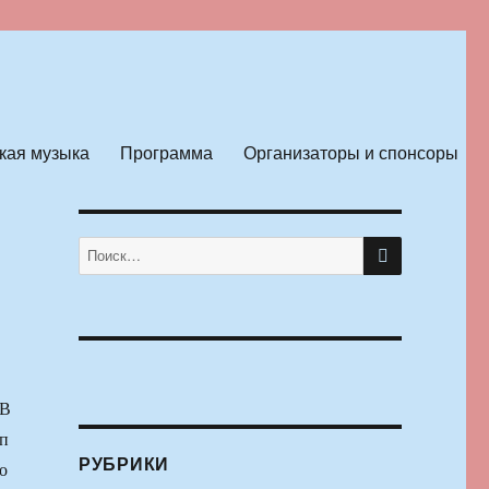
кая музыка
Программа
Организаторы и спонсоры
ПОИСК
Искать:
В
п
РУБРИКИ
о