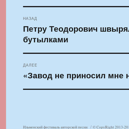
Навигация
НАЗАД
по
Петру Теодорович швыря
Предыдущая
запись:
записям
бутылками
ДАЛЕЕ
«Завод не приносил мне 
Следующая
запись:
Ильменский фестиваль авторской песни
© CopyRight 2013-20