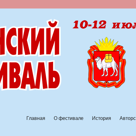
ской песни
Главная
О фестивале
История
Авторс