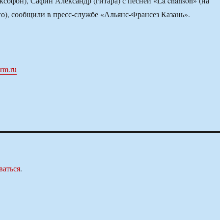
ксофон), Сафин Александр (гитара) с песней «La chanson» (на
о), сообщили в пресс-службе «Альянс-Франсез Казань».
orm.ru
ваться
.