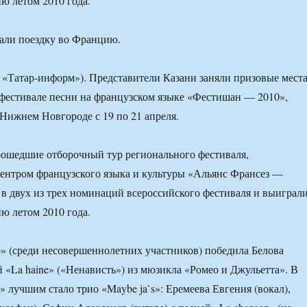
ю летом 2010 года.
али поездку во Францию.
я, «Татар-информ»). Представители Казани заняли призовые мест
фестивале песни на французском языке «Фестишан — 2010»,
Нижнем Новгороде с 19 по 21 апреля.
рошедшие отборочный тур регионального фестиваля,
ентром французского языка и культуры «Альянс Франсез —
 в двух из трех номинаций всероссийского фестиваля и выиграл
ю летом 2010 года.
» (среди несовершеннолетних участников) победила Белова
й «La haine» («Ненависть») из мюзикла «Ромео и Джульетта». В
» лучшим стало трио «Maybe ja`s»: Еремеева Евгения (вокал),