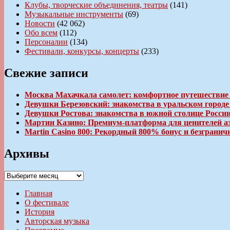
Клубы, творческие объединения, театры
(141)
Музыкальные инструменты
(69)
Новости
(42 062)
Обо всем
(112)
Персоналии
(134)
Фестивали, конкурсы, концерты
(233)
Свежие записи
Москва Махачкала самолет: комфортное путешествие
Девушки Березовский: знакомства в уральском город
Девушки Ростова: знакомства в южной столице Росси
Мартин Казино: Премиум-платформа для ценителей а
Martin Casino 800: Рекордный 800% бонус и безгран
Архивы
Архивы
Главная
О фестивале
История
Авторская музыка