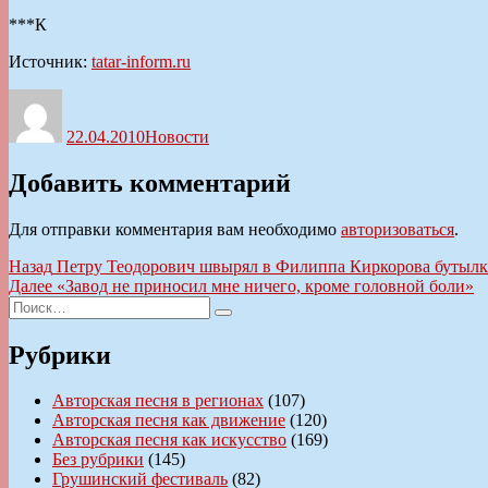
***К
Источник:
tatar-inform.ru
Автор
Опубликовано
Рубрики
22.04.2010
Новости
Добавить комментарий
Для отправки комментария вам необходимо
авторизоваться
.
Навигация
Предыдущая
Назад
Петру Теодорович швырял в Филиппа Киркорова бутыл
запись:
Следующая
Далее
«Завод не приносил мне ничего, кроме головной боли»
по
Искать:
запись:
Поиск
записям
Рубрики
Авторская песня в регионах
(107)
Авторская песня как движение
(120)
Авторская песня как искусство
(169)
Без рубрики
(145)
Грушинский фестиваль
(82)