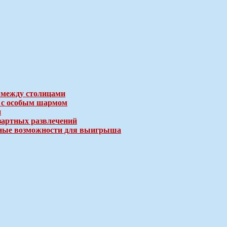
 между столицами
е с особым шармом
и
зартных развлечений
ичные возможности для выигрыша