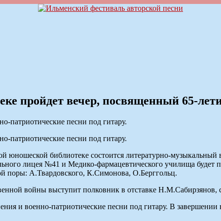
еке пройдет вечер, посвященный 65-ле
но-патриотические песни под гитару.
но-патриотические песни под гитару.
ской юношеской библиотеке состоится литературно-музыкальный
ьного лицея №41 и Медико-фармацевтического училища будет п
й поры: А.Твардовского, К.Симонова, О.Берггольц.
твенной войны выступит полковник в отставке Н.М.Сабирзянов, 
инения и военно-патриотические песни под гитару. В завершени