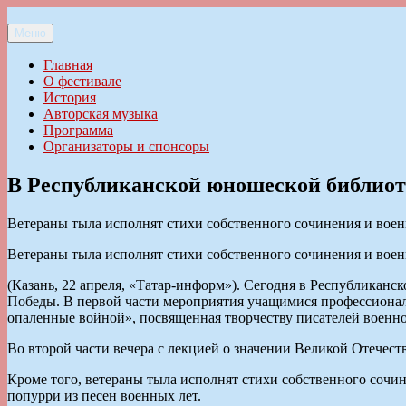
Перейти
к
Меню
Ильменский фестиваль авторской песни
содержимому
Главная
О фестивале
История
Авторская музыка
Программа
Организаторы и спонсоры
В Республиканской юношеской библиот
Ветераны тыла исполнят стихи собственного сочинения и воен
Ветераны тыла исполнят стихи собственного сочинения и воен
(Казань, 22 апреля, «Татар-информ»). Сегодня в Республикан
Победы. В первой части мероприятия учащимися профессионал
опаленные войной», посвященная творчеству писателей военно
Во второй части вечера с лекцией о значении Великой Отечес
Кроме того, ветераны тыла исполнят стихи собственного соч
попурри из песен военных лет.