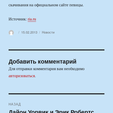
скачивания на официальном сайте певицы.
Источник:
ria.ru
Автор
Опубликовано
Рубрики
15.02.2013
Новости
Добавить комментарий
Для отправки комментария вам необходимо
авторизоваться
.
Навигация
НАЗАД
по
Дайон Уорвик и Эрик Робертс
Предыдущая