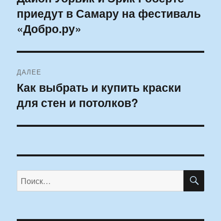
приедут в Самару на фестиваль
запись:
записям
«Добро.ру»
ДАЛЕЕ
Как выбрать и купить краски
Следующая
для стен и потолков?
запись:
ПО
Искать: