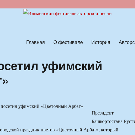
ской песни
Главная
О фестивале
История
Авторс
осетил уфимский
т»
Президент
Башкортостана Руст
ородской праздник цветов «Цветочный Арбат», который