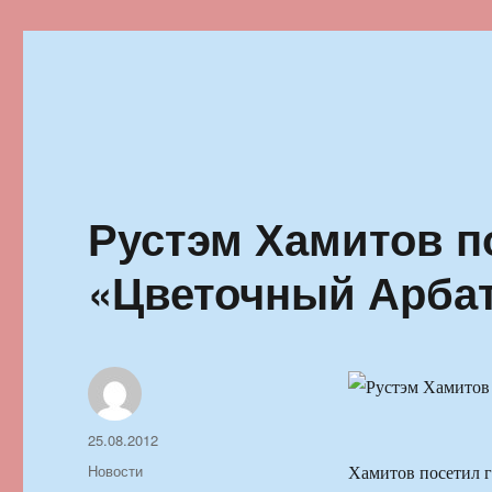
Ильменский фестиваль автор
Рустэм Хамитов п
«Цветочный Арба
Автор
Опубликовано
25.08.2012
Рубрики
Новости
Хамитов посетил г