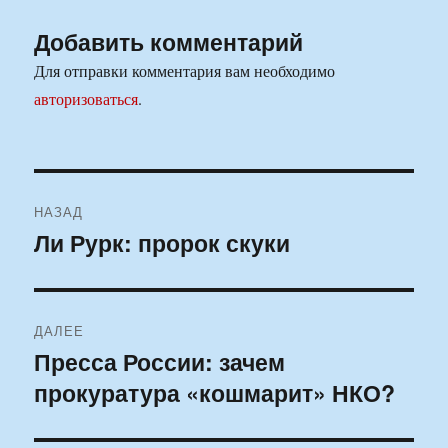
Добавить комментарий
Для отправки комментария вам необходимо
авторизоваться
.
Навигация
НАЗАД
по
Ли Рурк: пророк скуки
Предыдущая
запись:
записям
ДАЛЕЕ
Пресса России: зачем
Следующая
прокуратура «кошмарит» НКО?
запись: