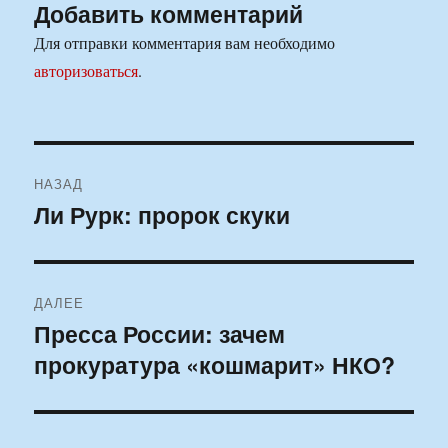
Добавить комментарий
Для отправки комментария вам необходимо
авторизоваться
.
Навигация
НАЗАД
по
Ли Рурк: пророк скуки
Предыдущая
запись:
записям
ДАЛЕЕ
Пресса России: зачем
Следующая
прокуратура «кошмарит» НКО?
запись: