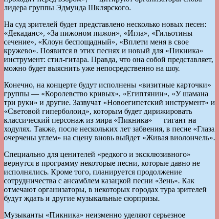
лидера группы Эдмунда Шклярского.
На суд зрителей будет представлено несколько новых песен:
«Декаданс», «За пижоном пижон», «Игла», «Гильотины
сечение», «Клоун беспощадный», «Вплети меня в свое
кружево». Появится в этих песнях и новый для «Пикника»
инструмент: стил-гитара. Правда, что она собой представляет,
можно будет выяснить уже непосредственно на шоу.
Конечно, на концерте будут исполнены «визитные карточки»
группы — «Королевство кривых», «Египтянин», «У шамана
три руки» и другие. Зазвучат «Новоегипетский инструмент» и
«Световой гиперболоид», которым будет дирижировать
классический персонаж из мира «Пикника» — гигант на
ходулях. Также, после нескольких лет забвения, в песне «Глаза
очерчены углем» на сцену вновь выйдет «Живая виолончель».
Специально для ценителей «редкого и эксклюзивного»
вернутся в программу некоторые песни, которые давно не
исполнялись. Кроме того, планируется продолжение
сотрудничества с ансамблем казацкой песни «Зень». Как
отмечают организаторы, в некоторых городах тура зрителей
будут ждать и другие музыкальные сюрпризы.
Музыканты «Пикника» неизменно уделяют серьезное