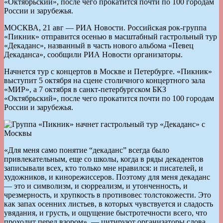
«Октябрьский», после чего прокатится почти по 100 городам
России и зарубежья.
МОСКВА, 21 авг — РИА Новости. Российская рок-группа
«Пикник» отправится осенью в масштабный гастрольный тур
«Декаданс», названный в часть нового альбома «Певец
Декаданса», сообщили РИА Новости организаторы.
Начнется тур с концертов в Москве и Петербурге. «Пикник»
выступит 5 октября на сцене столичного концертного зала
«МИР», а 7 октября в санкт-петербургском БКЗ
«Октябрьский», после чего прокатится почти по 100 городам
России и зарубежья.
«Для меня само понятие “декаданс” всегда было
привлекательным, еще со школы, когда в ряды декадентов
записывали всех, кто только мне нравился: и писателей, и
художников, и кинорежиссеров. Поэтому для меня декаданс
— это и символизм, и сюрреализм, и утонченность, и
чрезмерность, и хрупкость в противовес толстокожести. Это
как запах осенних листьев, в которых чувствуется и сладость
увядания, и грусть, и ощущение быстротечности всего, что
проходит перед взором», — цитируют организаторы слова