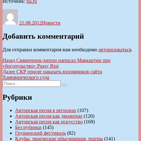
Источник:
ria.ru
Автор
Опубликовано
Рубрики
21.08.2012
Новости
Добавить комментарий
Для отправки комментария вам необходимо
авторизоваться
.
Навигация
Предыдущая
Назад
Священник-хиппи написал Маккартни про
запись:
«богохульство» Pussy Riot
по
Следующая
Далее
СКР просят наказать взломщиков сайта
записям
запись:
Хамовнического суда
Искать:
Поиск
Рубрики
Авторская песня в регионах
(107)
Авторская песня как движение
(120)
Авторская песня как искусство
(169)
Без рубрики
(145)
Грушинский фестиваль
(82)
Клубы, творческие объединения, театры
(141)