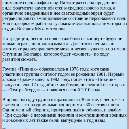
внимание сценографии шоу. На этот раз сцена предстанет в
виде фрагмента каменной стены средневекового замка, а
органично внедренный в нее светодиодный экран будет
ретранслировать эмоциональное состояние персонажей песен.
Над видеорядом работают уфимские художники-аниматоры из
студии Виталия Мухаметзянова.
По традиции, песни из нового альбома на концерте будут не
только играть, но и «показывать». Для этого специально
изготовят радиоуправляемое механическое существо по имени
Спутница Кентавра, которое будет «оживать» по ходу
развития сюжета.
Группа «Пикник» образовалась в 1978 году, хотя сами
участники группы считают годом ее рождения 1981. Первый
альбом «Дым» вышел в 1982 году, после этого «Пикник»
выпустил еще 17 студийных альбомов, последний из которых
— «Театр абсурда» — появился весной 2010 года.
В прошлом году группа отпраздновала 30-летие, в честь чего
выступила с праздничными концертами «30 световых лет».
Одноименный сборник, приуроченный к юбилею, и альбом
«Три судьбы» с народными песнями и композициями военных
и довоенных лет также были выпущены в год назад.