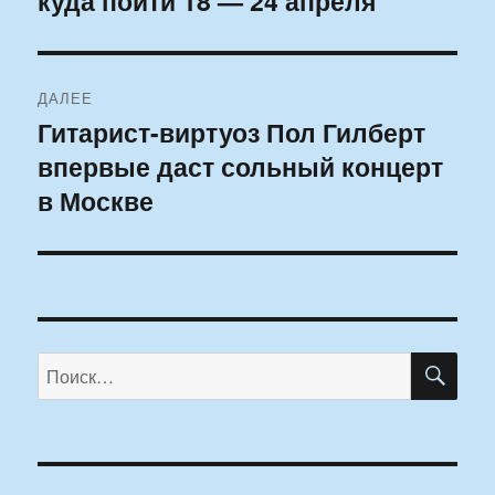
куда пойти 18 — 24 апреля
записям
ДАЛЕЕ
Гитарист-виртуоз Пол Гилберт
Следующая
впервые даст сольный концерт
запись:
в Москве
ПО
Искать: