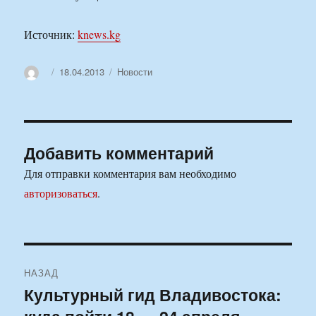
Источник:
knews.kg
Автор
Опубликовано
Рубрики
18.04.2013
Новости
Добавить комментарий
Для отправки комментария вам необходимо
авторизоваться
.
Навигация
НАЗАД
по
Культурный гид Владивостока:
Предыдущая
запись: