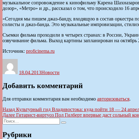
музыкальное сопровождение к кинофильму Карена Шахназарова
дозор», «Метро» и др., рассказал о том, что происходило 16 а
«Сегодня мы пишем джаз-банду, входящую в состав оркестра по
солисты и джаз-банда. Это музыкальные импровизации, стилиз
Съемки фильма проходили в четырех странах: в России, Украи
озвучивание фильма. Выход картины запланирован на октябрь 2
Источник:
proficinema.ru
Автор
Опубликовано
Рубрики
18.04.2013
Новости
Добавить комментарий
Для отправки комментария вам необходимо
авторизоваться
.
Навигация
Предыдущая
Назад
Культурный гид Владивостока: куда пойти 18 — 24 апре
запись:
Следующая
Далее
Гитарист-виртуоз Пол Гилберт впервые даст сольный ко
по
Искать:
запись:
Поиск
записям
Рубрики