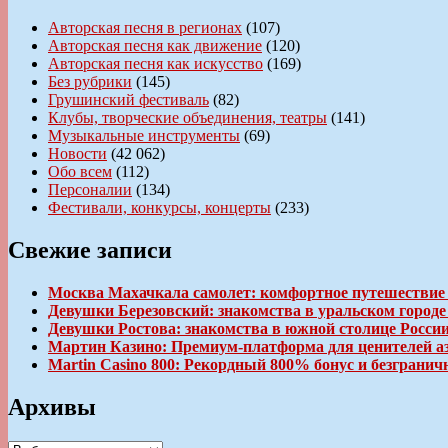
Авторская песня в регионах
(107)
Авторская песня как движение
(120)
Авторская песня как искусство
(169)
Без рубрики
(145)
Грушинский фестиваль
(82)
Клубы, творческие объединения, театры
(141)
Музыкальные инструменты
(69)
Новости
(42 062)
Обо всем
(112)
Персоналии
(134)
Фестивали, конкурсы, концерты
(233)
Свежие записи
Москва Махачкала самолет: комфортное путешествие
Девушки Березовский: знакомства в уральском город
Девушки Ростова: знакомства в южной столице Росси
Мартин Казино: Премиум-платформа для ценителей а
Martin Casino 800: Рекордный 800% бонус и безгран
Архивы