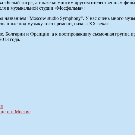
 «Белый тигр», а также ко многим другим отечественным филь
преля в музыкальной студии «Мосфильма»:
д названием “Moscow studio Symphony”. У нас очень много музык
ованные под музыку того времени, начала XX века».
не, Болгарии и Франции, а к постпродакшну съемочная группа п
013 года.
ля
нцерт в Москве