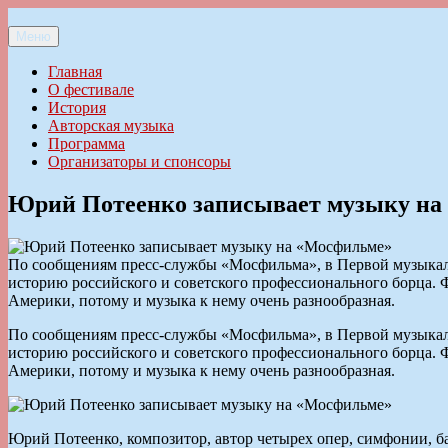
Перейти
к
Меню
Ильменский фестиваль авторской песни
содержимому
Главная
О фестивале
История
Авторская музыка
Программа
Организаторы и спонсоры
Юрий Потеенко записывает музыку на
По сообщениям пресс-службы «Мосфильма», в Первой музыкал
историю российского и советского профессионального борца. Ф
Америки, потому и музыка к нему очень разнообразная.
По сообщениям пресс-службы «Мосфильма», в Первой музыкал
историю российского и советского профессионального борца. Ф
Америки, потому и музыка к нему очень разнообразная.
Юрий Потеенко, композитор, автор четырех опер, симфонии, 