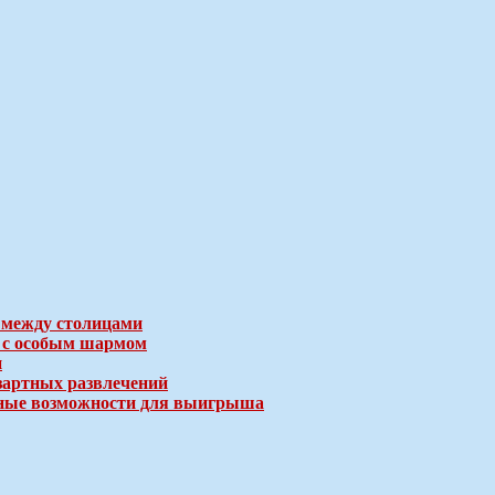
 между столицами
е с особым шармом
и
зартных развлечений
ичные возможности для выигрыша