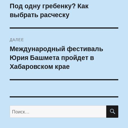
по
Под одну гребенку? Как
Предыдущая
выбрать расческу
запись:
записям
ДАЛЕЕ
Международный фестиваль
Следующая
Юрия Башмета пройдет в
запись:
Хабаровском крае
ПО
Искать: