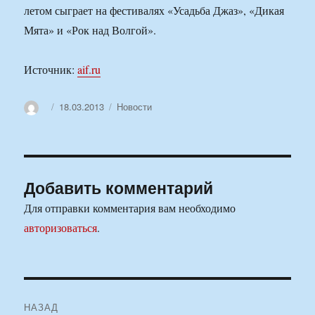
летом сыграет на фестивалях «Усадьба Джаз», «Дикая
Мята» и «Рок над Волгой».
Источник:
aif.ru
Автор
Опубликовано
Рубрики
18.03.2013
Новости
Добавить комментарий
Для отправки комментария вам необходимо
авторизоваться
.
Навигация
НАЗАД