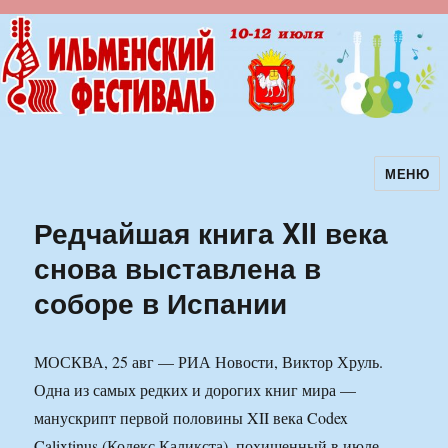
МЕНЮ
Ильменский фестиваль авторской
песни
Редчайшая книга XII века
снова выставлена в
соборе в Испании
МОСКВА, 25 авг — РИА Новости, Виктор Хруль.
Одна из самых редких и дорогих книг мира —
манускрипт первой половины XII века Codex
Calixtinus (Кодекс Каликста), похищенный в июле