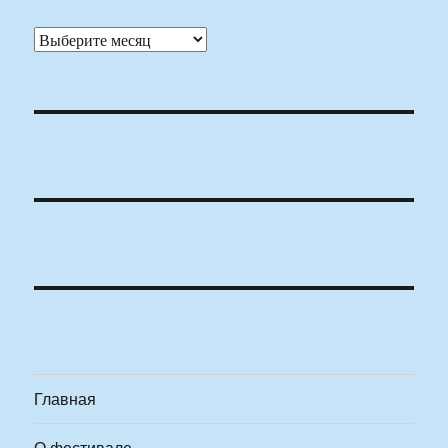
Архивы
Главная
О фестивале