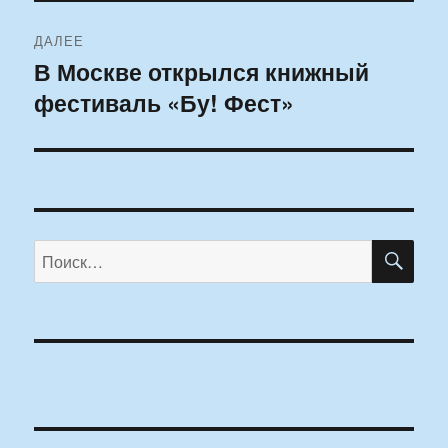
ДАЛЕЕ
В Москве открылся книжный
Следующая
фестиваль «Бу! Фест»
запись:
ПО
Искать: