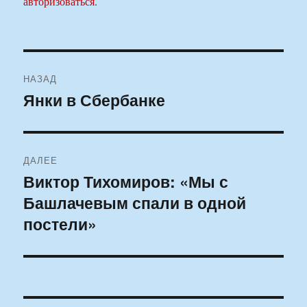
авторизоваться
.
Навигация
НАЗАД
по
Янки в Сбербанке
Предыдущая
запись:
записям
ДАЛЕЕ
Виктор Тихомиров: «Мы с
Следующая
Башлачевым спали в одной
запись:
постели»