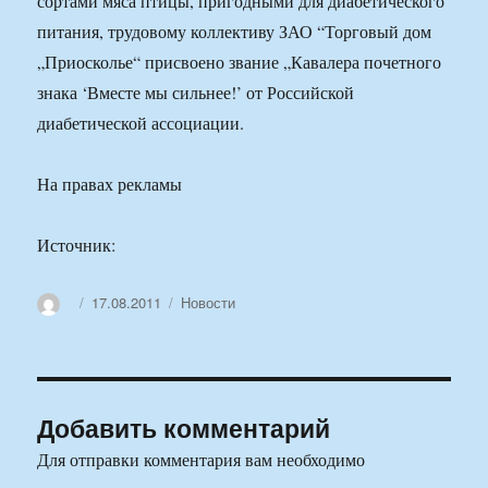
сортами мяса птицы, пригодными для диабетического
питания, трудовому коллективу ЗАО “Торговый дом
„Приосколье“ присвоено звание „Кавалера почетного
знака ‘Вместе мы сильнее!’ от Российской
диабетической ассоциации.
На правах рекламы
Источник:
Автор
Опубликовано
Рубрики
17.08.2011
Новости
Добавить комментарий
Для отправки комментария вам необходимо