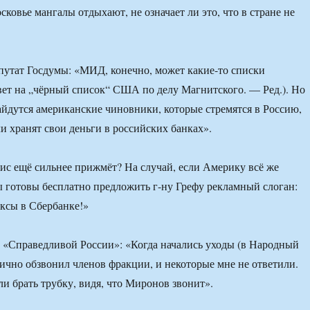
ковье мангалы отдыхают, не означает ли это, что в стране не
путат Госдумы: «МИД, конечно, может какие-то списки
вет на „чёрный список“ США по делу Магнитского. — Ред.). Но
айдутся американские чиновники, которые стремятся в Россию,
ли хранят свои деньги в российских банках».
зис ещё сильнее прижмёт? На случай, если Америку всё же
ы готовы бесплатно предложить г-ну Грефу рекламный слоган:
аксы в Сбербанке!»
 «Справедливой России»: «Когда начались уходы (в Народный
 лично обзвонил членов фракции, и некоторые мне не ответили.
ли брать трубку, видя, что Миронов звонит».