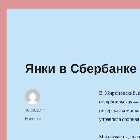
Ильменский фестиваль автор
Янки в Сбербанке
В. Жириновский, в
ставропольская — Г
Автор
Опубликовано
16.08.2011
питерская команда
Рубрики
Новости
управляла сборная
Мы согласны, но то