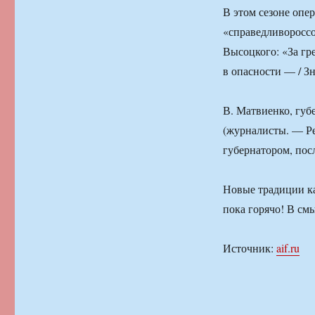
В этом сезоне опе
«справедливороссо
Высоцкого: «За гре
в опасности — / Зн
В. Матвиенко, губ
(журналисты. — Ре
губернатором, пос
Новые традиции ка
пока горячо! В см
Источник:
aif.ru