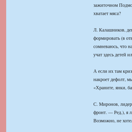
зажиточном Подмос
хватает мяса?
Л. Калашников, де
формировать (в от
сомневаюсь, что н
учат здесь детей и
А если их там кри
накроет дефолт, м
«Храните, янки, б
С. Миронов, лидер
фронт. — Ред.), я
Возможно, не хоте