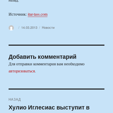
Источник:
itar-tass.com
Автор
Опубликовано
Рубрики
14.03.2013
Новости
Добавить комментарий
Для отправки комментария вам необходимо
авторизоваться
.
Навигация
НАЗАД
по
Хулио Иглесиас выступит в
Предыдущая