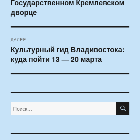
Государственном Кремлевском
запись:
записям
дворце
ДАЛЕЕ
Культурный гид Владивостока:
Следующая
куда пойти 13 — 20 марта
запись:
ПО
Искать: