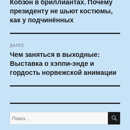
Кобзон в бриллиантах. Почему
Предыдущая
президенту не шьют костюмы,
запись:
записям
как у подчинённых
ДАЛЕЕ
Чем заняться в выходные:
Следующая
Выставка о хэппи-энде и
запись:
гордость норвежской анимации
ПО
Искать: