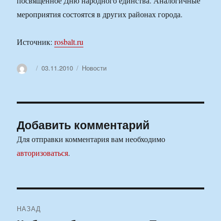
посвященное Дню народного единства. Аналогичные
мероприятия состоятся в других районах города.
Источник:
rosbalt.ru
Автор
Опубликовано
Рубрики
03.11.2010
Новости
Добавить комментарий
Для отправки комментария вам необходимо
авторизоваться
.
Навигация
НАЗАД
по