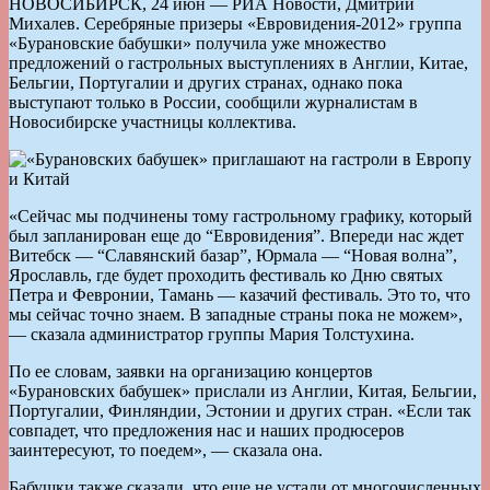
НОВОСИБИРСК, 24 июн — РИА Новости, Дмитрий
Михалев. Серебряные призеры «Евровидения-2012» группа
«Бурановские бабушки» получила уже множество
предложений о гастрольных выступлениях в Англии, Китае,
Бельгии, Португалии и других странах, однако пока
выступают только в России, сообщили журналистам в
Новосибирске участницы коллектива.
«Сейчас мы подчинены тому гастрольному графику, который
был запланирован еще до “Евровидения”. Впереди нас ждет
Витебск — “Славянский базар”, Юрмала — “Новая волна”,
Ярославль, где будет проходить фестиваль ко Дню святых
Петра и Февронии, Тамань — казачий фестиваль. Это то, что
мы сейчас точно знаем. В западные страны пока не можем»,
— сказала администратор группы Мария Толстухина.
По ее словам, заявки на организацию концертов
«Бурановских бабушек» прислали из Англии, Китая, Бельгии,
Португалии, Финляндии, Эстонии и других стран. «Если так
совпадет, что предложения нас и наших продюсеров
заинтересуют, то поедем», — сказала она.
Бабушки также сказали, что еще не устали от многочисленных