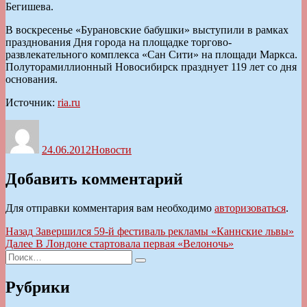
Бегишева.
В воскресенье «Бурановские бабушки» выступили в рамках
празднования Дня города на площадке торгово-
развлекательного комплекса «Сан Сити» на площади Маркса.
Полуторамиллионный Новосибирск празднует 119 лет со дня
основания.
Источник:
ria.ru
Автор
Опубликовано
Рубрики
24.06.2012
Новости
Добавить комментарий
Для отправки комментария вам необходимо
авторизоваться
.
Навигация
Предыдущая
Назад
Завершился 59-й фестиваль рекламы «Каннские львы»
запись:
Следующая
Далее
В Лондоне стартовала первая «Велоночь»
по
Искать:
запись:
Поиск
записям
Рубрики