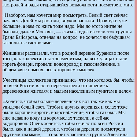
гастролей и рады открывшейся возможности посмотреть мир.
«Наоборот, нам хочется мир посмотреть. Белый свет сейчас
начался. Детей мы растили, внуков растили. Правнуки уже
большие, а нам-то жить тоже надо. Мы до этого нигде не
бывали, даже в Москве», — сказала одна из солисток группы
Граня Байсарова, отвечая на вопрос, не хочется ли бабушкам
закончить с гастролями.
Женщины рассказали, что в родной деревне Бураново после
того, как коллектив стал знаменитым, на всех улицах стали
гореть фонари, провели водопровод и газоснабжение, в
общем «все поменялось в хорошем смысле».
Участницы коллектива признались, что им хотелось бы, чтобы
по всей России власти пересмотрели отношение к
деревенским жителям и малым населенным пунктам в целом.
«Хочется, чтобы больше деревенских вот так же как мы
увидели белый свет. Чтобы в других деревнях и селах тоже
были хорошие дороги, водоснабжение, чтобы газ был. Мы
еще недавно воду на коромыслах таскали, а сейчас
водопровод. Очень хочется, чтобы сейчас по всей России
было, как в нашей деревне, чтобы на деревню посмотрели
другими глазами», — говорит участница группы Алевтина