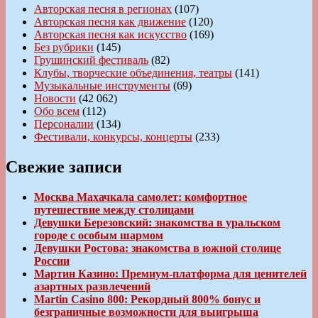
Авторская песня в регионах
(107)
Авторская песня как движение
(120)
Авторская песня как искусство
(169)
Без рубрики
(145)
Грушинский фестиваль
(82)
Клубы, творческие объединения, театры
(141)
Музыкальные инструменты
(69)
Новости
(42 062)
Обо всем
(112)
Персоналии
(134)
Фестивали, конкурсы, концерты
(233)
Свежие записи
Москва Махачкала самолет: комфортное
путешествие между столицами
Девушки Березовский: знакомства в уральском
городе с особым шармом
Девушки Ростова: знакомства в южной столице
России
Мартин Казино: Премиум-платформа для ценителей
азартных развлечений
Martin Casino 800: Рекордный 800% бонус и
безграничные возможности для выигрыша