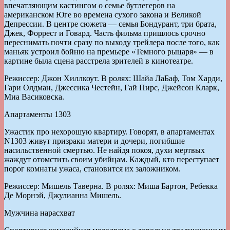
впечатляющим кастингом о семье бутлегеров на
американском Юге во времена сухого закона и Великой
Депрессии. В центре сюжета — семья Бондурант, три брата,
Джек, Форрест и Говард. Часть фильма пришлось срочно
переснимать почти сразу по выходу трейлера после того, как
маньяк устроил бойню на премьере «Темного рыцаря» — в
картине была сцена расстрела зрителей в кинотеатре.
Режиссер: Джон Хиллкоут. В ролях: Шайа ЛаБаф, Том Харди,
Гари Олдман, Джессика Честейн, Гай Пирс, Джейсон Кларк,
Миа Васиковска.
Апартаменты 1303
Ужастик про нехорошую квартиру. Говорят, в апартаментах
N1303 живут призраки матери и дочери, погибшие
насильственной смертью. Не найдя покоя, духи мертвых
жаждут отомстить своим убийцам. Каждый, кто переступает
порог комнаты ужаса, становится их заложником.
Режиссер: Мишель Таверна. В ролях: Миша Бартон, Ребекка
Де Морнэй, Джулианна Мишель.
Мужчина нарасхват