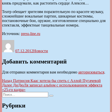
князь придумали, как растопить сердце Алексея…
Театр обещает зрителям поразительную по красоте музыку,
сложнейшие вокальные партии, шикарные костюмы,
постановочные бои, оружие, изготовленное специально для
спектакля, эффектные танцевальные номера.
Источник:
press-line.ru
Автор
Опубликовано
Рубрики
07.12.2012
Новости
Добавить комментарий
Для отправки комментария вам необходимо
авторизоваться
.
Навигация
Предыдущая
Назад
Патрисия Каас хотела бы спеть с Аллой Пугачевой
запись:
Следующая
Далее
ДиДюЛя записал альбом с использованием эффекта
по
запись:
«25-го кадра»
записям
Искать:
Поиск
Рубрики