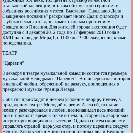
художника ХХ века: 105 цветных гравюр из частной
итальянской коллекции, в таком объеме этой серии нет в
собраниях российских музеев. Выставка “Сальвадор Дали.
Священное послание” раскрывает иного Дали: философа и
глубокого мыслителя, знакомит с новым прочтением
Священного Писания. Для жителей города экспозиция будет
доступна с 8 декабря 2012 года по 17 февраля 2013 года в
КМЦ на площади Мира,1, с 11:00 до 19:00 ежедневно, кроме
понедельника.
ТЕАТР
“Царевич”
8 декабря в театре музыкальной комедии состоится премьера
музыкальной мелодрамы “Царевич”. Это невероятная история
о великой любви, обреченной на разлуку, воплощенная в
прекрасной музыке Франца Легара.
События происходят в некоем условном дворце, точнее, в
придворном театре. Молодой царевич Алексей, испытав
измену, разочаровался в любви, возненавидел весь женский
пол и проводит время в тоске и печали, сторонясь дворцовых
интриг притворщиков и льстецов. Однако совсем скоро ему
управлять страной, царь уже стар, и потому царевича следует
женить. Хитроумный министр иностранных дел и Великий