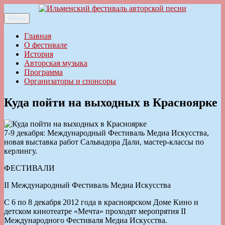
Перейти
к
Меню
Ильменский фестиваль авторской песни
содержимому
Главная
О фестивале
История
Авторская музыка
Программа
Организаторы и спонсоры
Куда пойти на выходных в Красноярке
7-9 декабря: Международный Фестиваль Медиа Искусства,
новая выставка работ Сальвадора Дали, мастер-классы по
керлингу.
ФЕСТИВАЛИ
II Международный Фестиваль Медиа Искусства
С 6 по 8 декабря 2012 года в красноярском Доме Кино и
детском кинотеатре «Мечта» проходят меропрятия II
Международного Фестиваля Медиа Искусства.