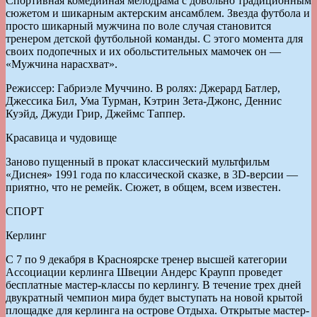
Спортивная комедийная мелодрама с довольно традиционным
сюжетом и шикарным актерским ансамблем. Звезда футбола и
просто шикарный мужчина по воле случая становится
тренером детской футбольной команды. С этого момента для
своих подопечных и их обольстительных мамочек он —
«Мужчина нарасхват».
Режиссер: Габриэле Муччино. В ролях: Джерард Батлер,
Джессика Бил, Ума Турман, Кэтрин Зета-Джонс, Деннис
Куэйд, Джуди Грир, Джеймс Таппер.
Красавица и чудовище
Заново пущенный в прокат классический мультфильм
«Диснея» 1991 года по классической сказке, в 3D-версии —
приятно, что не ремейк. Сюжет, в общем, всем известен.
СПОРТ
Керлинг
С 7 по 9 декабря в Красноярске тренер высшей категории
Ассоциации керлинга Швеции Андерс Краупп проведет
бесплатные мастер-классы по керлингу. В течение трех дней
двукратный чемпион мира будет выступать на новой крытой
площадке для керлинга на острове Отдыха. Открытые мастер-