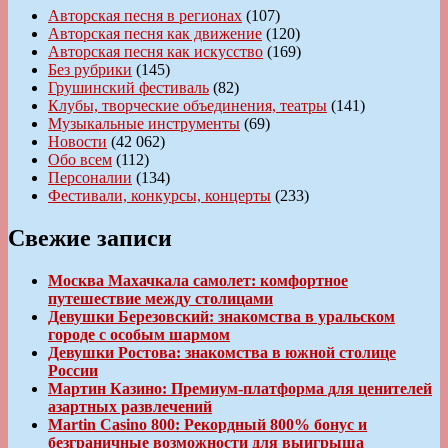
Авторская песня в регионах
(107)
Авторская песня как движение
(120)
Авторская песня как искусство
(169)
Без рубрики
(145)
Грушинский фестиваль
(82)
Клубы, творческие объединения, театры
(141)
Музыкальные инструменты
(69)
Новости
(42 062)
Обо всем
(112)
Персоналии
(134)
Фестивали, конкурсы, концерты
(233)
Свежие записи
Москва Махачкала самолет: комфортное
путешествие между столицами
Девушки Березовский: знакомства в уральском
городе с особым шармом
Девушки Ростова: знакомства в южной столице
России
Мартин Казино: Премиум-платформа для ценителей
азартных развлечений
Martin Casino 800: Рекордный 800% бонус и
безграничные возможности для выигрыша