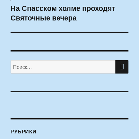
На Спасском холме проходят
Следующая
Святочные вечера
запись:
ПО
Искать:
РУБРИКИ