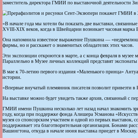
заместитель директора ГМИИ по выставочной деятельности Зи
«В начале года мы хотели бы показать две выставки, связанные
XVIII-XIX веков, когда в Швейцарии возникает часовая марка B
Она напомнила известное выражение Пушкина — «недремлющий
фирмы, но и расскажет о знаменитых обладателях этих часов.
Эти экспозиции откроются в марте, а с конца февраля в музе
Параллельно в Музее личных коллекций представят экспонаты
В мае к 70-летию первого издания «Маленького принца» Анту
истории.
«Впервые внучатый племянник писателя позволит привезти в Р
На выставке можно будет увидеть также архив, связанный с п
ГМИИ имени Пушкина несколько лет назад начал знакомить зри
году, когда при поддержке фонда Алишера Усманова «Искусство
музея со спонсорским участием и одной из первых выставок, 
поддерживает эта благотворительная организация. Бонами расс
Вашингтона, откуда в начале июня выставка приедет в Москву.