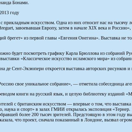
наида Бонами.
 с прикладным искусством. Одна из них относит нас на тысячу л
reguet, завоевавшая Европу, затем в начале XIX века и Россию»,
 брегет» из первой главы «Евгения Онегина». Выставка не то
е можно будет посмотреть графику Карла Брюллова из собраний 
 выставки «Классическое искусство исламского мира» из собра
ана де Сент-Экзюпери откроется выставка авторских рисунков 
оссию свое уникальное собрание», — отметила собеседница аге
ереводом книги на русский язык, и целую библиотеку изданий «М
телей с британским искусством — впервые о том, что выставка 
, наука и спорт» в залах ГМИИ открылась экспозиция «Тернер. 
собравшей более 200 тысяч зрителей. Предстоящую в этом году 
казала, что проект, сначала показанный в Лондоне, вызвал огро