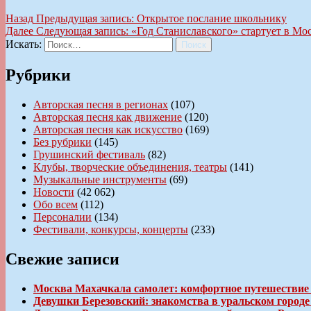
Назад
Предыдущая запись:
Открытое послание школьнику
Далее
Следующая запись:
«Год Станиславского» стартует в Мо
Искать:
Поиск
Рубрики
Авторская песня в регионах
(107)
Авторская песня как движение
(120)
Авторская песня как искусство
(169)
Без рубрики
(145)
Грушинский фестиваль
(82)
Клубы, творческие объединения, театры
(141)
Музыкальные инструменты
(69)
Новости
(42 062)
Обо всем
(112)
Персоналии
(134)
Фестивали, конкурсы, концерты
(233)
Свежие записи
Москва Махачкала самолет: комфортное путешествие
Девушки Березовский: знакомства в уральском город