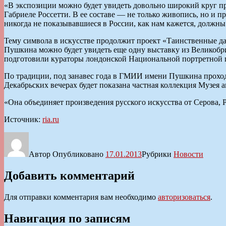
«В экспозиции можно будет увидеть довольно широкий круг п
Габриеле Россетти. В ее составе — не только живопись, но и п
никогда не показывавшиеся в России, как нам кажется, должны
Тему символа в искусстве продолжит проект «Таинственные д
Пушкина можно будет увидеть еще одну выставку из Великобр
подготовили кураторы лондонской Национальной портретной г
По традиции, под занавес года в ГМИИ имени Пушкина проходя
Декабрьских вечерах будет показана частная коллекция Музея
«Она объединяет произведения русского искусства от Серова, 
Источник:
ria.ru
Автор
Опубликовано
17.01.2013
Рубрики
Новости
Добавить комментарий
Для отправки комментария вам необходимо
авторизоваться
.
Навигация по записям