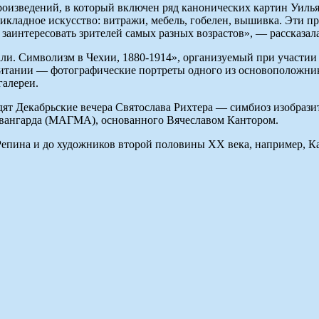
роизведений, в который включен ряд канонических картин Уиль
рикладное искусство: витражи, мебель, гобелен, вышивка. Эти п
 заинтересовать зрителей самых разных возрастов», — рассказал
али. Символизм в Чехии, 1880-1914», организуемый при участи
итании — фотографические портреты одного из основоположник
алереи.
т Декабрьские вечера Святослава Рихтера — симбиоз изобразит
 авангарда (МАГМА), основанного Вячеславом Кантором.
Репина и до художников второй половины ХХ века, например, Ка