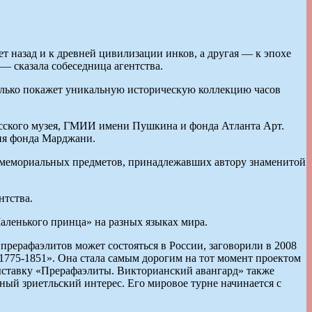
ет назад и к древней цивилизации инков, а другая — к эпохе
 — сказала собеседница агентства.
лько покажет уникальную историческую коллекцию часов
Русского музея, ГМИИ имени Пушкина и фонда Атланта Арт.
ния фонда Марджани.
и мемориальных предметов, принадлежавших автору знаменитой
нтства.
аленького принца» на разных языках мира.
прерафаэлитов может состояться в России, заговорили в 2008
1775-1851». Она стала самым дорогим на тот момент проектом
выставку «Прерафаэлиты. Викторианский авангард» также
мный зриетльский интерес. Его мировое турне начинается с