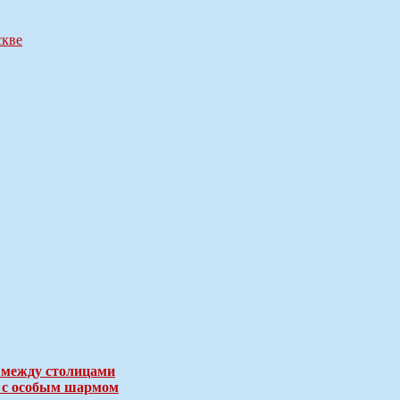
скве
 между столицами
е с особым шармом