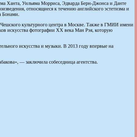
яма Ханта, Уильяма Морриса, Эдварда Берн-Джонса и Данте
роизведения, относящиеся к течению английского эстетизма и
а Бонами.
и Чешского культурного центра в Москве. Также в ГМИИ имени
ов искусства фотографии ХХ века Ман Рэя, которую
ельного искусства и музыки. В 2013 году впервые на
бакова», — заключила собеседница агентства.