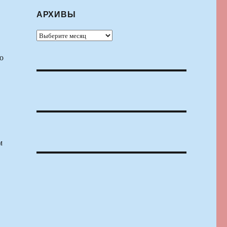
АРХИВЫ
Архивы
о
м