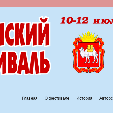
ской песни
Главная
О фестивале
История
Авторс