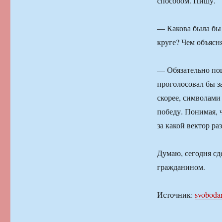
способом. Пишу.
— Какова была бы 
круге? Чем объясн
— Обязательно пош
проголосовал бы з
скорее, символами
победу. Понимая, ч
за какой вектор р
Думаю, сегодня сд
гражданином.
Источник:
svoboda