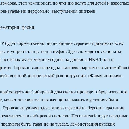
ярмарка, этап чемпионата по чтению вслух для детей и взрослы
иовизуальный перфоманс, выступления диджеев.
рематорий, фобии
Р будет торжественно, но не вполне серьезно принимать всех
ы и устроит танцы под патефон. Здесь находятся экспонаты,
да, в стенах музея можно угодить на допрос в НКВД или в
тиру. Горожан ждет еще одна выставка раритетных автомобиле
клуба военной исторической реконструкции «Живая история».
ящийся здесь же Сибирской дом сказки проведет обряд изгнания
т, может ли современная женщина выжить в условиях быта
. Горожанки увидят здесь много изделий из бересты, традиции
редставлены в сибирской светелке. Посетителей ждут народные
 предметы быта, гадание на туесах, демонстрация русских