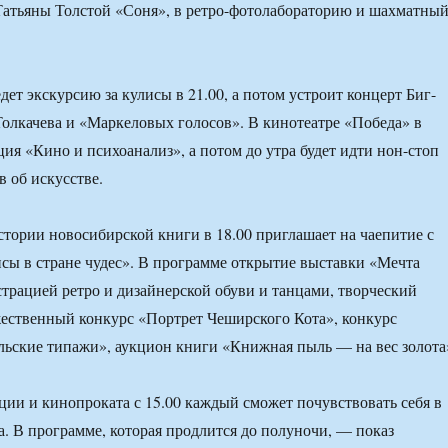
Татьяны Толстой «Соня», в ретро-фотолабораторию и шахматны
ет экскурсию за кулисы в 21.00, а потом устроит концерт Биг-
олкачева и «Маркеловых голосов». В кинотеатре «Победа» в
ция «Кино и психоанализ», а потом до утра будет идти нон-стоп
в об искусстве.
стории новосибирской книги в 18.00 приглашает на чаепитие с
ы в стране чудес». В программе открытие выставки «Мечта
трацией ретро и дизайнерской обуви и танцами, творческий
ественный конкурс «Портрет Чеширского Кота», конкурс
ьские типажи», аукцион книги «Книжная пыль — на вес золота
ии и кинопроката с 15.00 каждый сможет почувствовать себя в
. В программе, которая продлится до полуночи, — показ