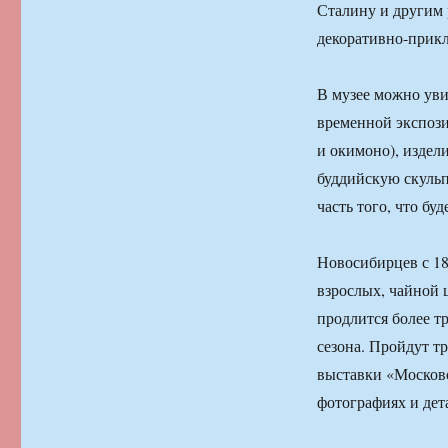
Сталину и другим
декоративно-прикл
В музее можно уви
временной экспоз
и окимоно), издел
буддийскую скульп
часть того, что буд
Новосибирцев с 18
взрослых, чайной 
продлится более т
сезона. Пройдут т
выставки «Московс
фотографиях и дета