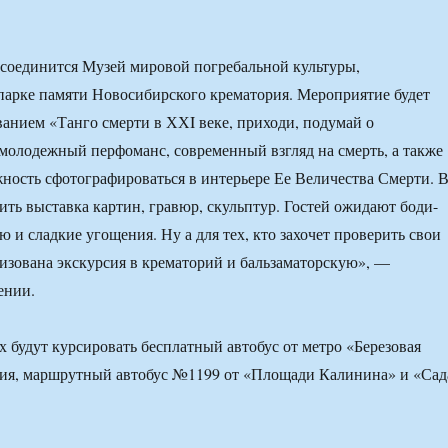
соединится Музей мировой погребальной культуры,
арке памяти Новосибирского крематория. Мероприятие будет
ванием «Танго смерти в ХХI веке, приходи, подумай о
олодежный перфоманс, современный взгляд на смерть, а также
ность сфотографироваться в интерьере Ее Величества Смерти. 
дить выставка картин, гравюр, скульптур. Гостей ожидают боди-
ью и сладкие угощения. Ну а для тех, кто захочет проверить свои
низована экскурсия в крематорий и бальзаматорскую», —
ении.
 будут курсировать бесплатный автобус от метро «Березовая
рия, маршрутный автобус №1199 от «Площади Калинина» и «Сад