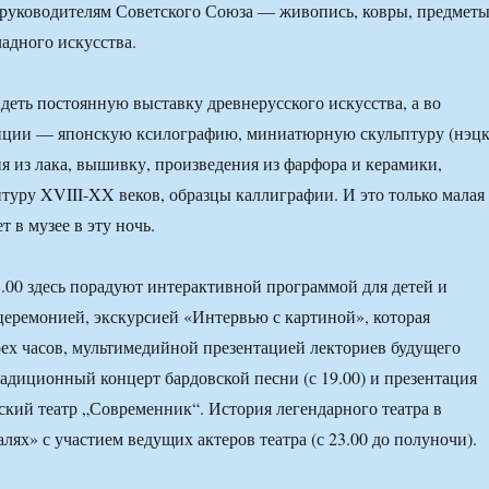
 руководителям Советского Союза — живопись, ковры, предмет
адного искусства.
деть постоянную выставку древнерусского искусства, а во
иции — японскую ксилографию, миниатюрную скульптуру (нэцк
ия из лака, вышивку, произведения из фарфора и керамики,
туру XVIII-XX веков, образцы каллиграфии. И это только малая
ет в музее в эту ночь.
.00 здесь порадуют интерактивной программой для детей и
церемонией, экскурсией «Интервью с картиной», которая
рех часов, мультимедийной презентацией лекториев будущего
радиционный концерт бардовской песни (с 19.00) и презентация
кий театр „Современник“. История легендарного театра в
лях» с участием ведущих актеров театра (с 23.00 до полуночи).