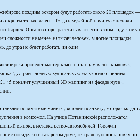
осибирске поздним вечером будут работать около 20 площадок —
 открыты только девять. Тогда в музейной ночи участвовали
восибирцев. Организаторы рассчитывают, что в этом году к ним 
щей сложности не менее 30 тысяч человек. Многие площадки
ь, до утра не будет работать ни одна.
осибирска проведет мастер-класс по танцам вальс, краковяк,
юшка“, устроит ночную хулиганскую экскурсию с пением
в 21.45 покажет улучшенный 3D-маппинг на фасаде музе», —
ении.
 отчеканить памятные монеты, заполнить анкету, которая когда-т
тупления в комсомол. На улице Потанинской расположатся
ошиный рынок, выставка ретро-автомобилей. Горожан
ерние посиделки в татарском доме, театральную постановку по