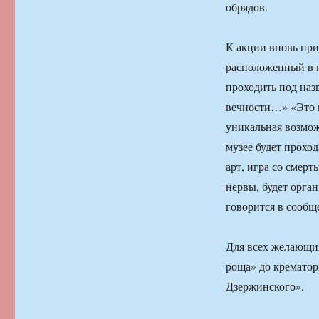
обрядов.
К акции вновь при
расположенный в п
проходить под наз
вечности…» «Это м
уникальная возмож
музее будет прохо
арт, игра со смерт
нервы, будет орга
говорится в сообщ
Для всех желающих
роща» до кремато
Дзержинского».