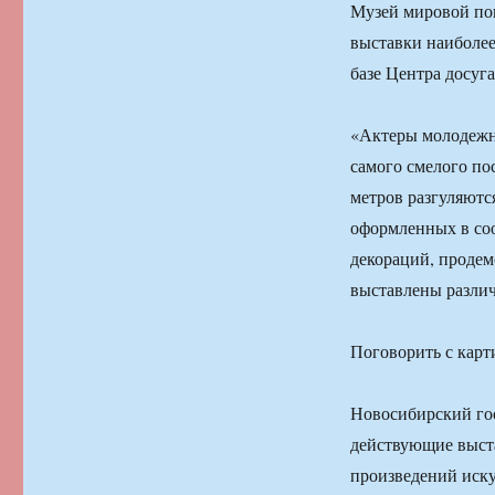
Музей мировой пог
выставки наиболее
базе Центра досуг
«Актеры молодежно
самого смелого по
метров разгуляютс
оформленных в со
декораций, продем
выставлены разли
Поговорить с кар
Новосибирский го
действующие выст
произведений иску