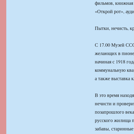
фильмов, книжная 
«Открой рот», ауд
Пытки, нечисть, к
С 17.00 Музей ССС
желающих в пионер
начиная с 1918 го
коммунальную квар
а также выставка 
В это время наход
нечисти и провери
позапрошлого века
русского жилища п
забавы, старинные