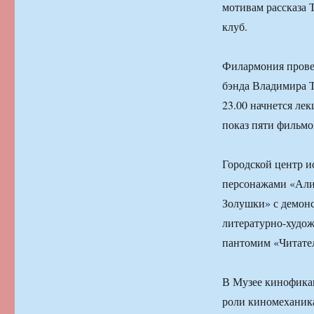
мотивам рассказа 
клуб.
Филармония провед
бэнда Владимира Т
23.00 начнется лек
показ пяти фильмо
Городской центр и
персонажами «Алис
Золушки» с демонс
литературно-худож
пантомим «Читател
В Музее кинофикац
роли киномеханика