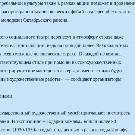
ребальной культуры также в рамках акции поможет в проведен
 распространенных человеческих фобий в галерее «Респект» на
а молодежи Октябрьского района.
го социального театра перенесут в атмосферу страха даже
сетителя инсталляции, ведь на площади более 500 квадратных
я всевозможные человеческие страхи. В каждой из комнат,
ответствующем стиле при помощи высокохудожественных
онстрируют свое мастерство актеры, а вместе с ними будут
чные художественные работы», — сообщают организаторы.
тинами
сударственный художественный музей приглашает посмотреть
авки. В экспозицию «Подарки вождям» вошли более 80
сства (1930-1950-е годы), подаренных в разные годы Иосифу