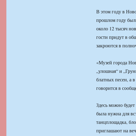
В этом году в Нов
прошлом году были
около 12 тысяч но
гости придут в об
закроются в полноч
«Музей города Нов
„улошная“ и „Грун
блатных песен, а 
говорится в сообщ
Здесь можно будет
была нужна для вс
танцплощадка, бл
приглашают на веч