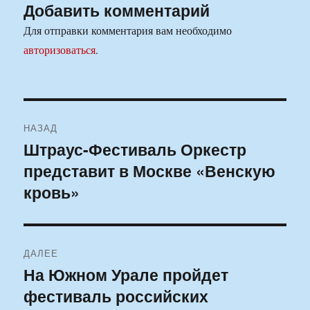
Добавить комментарий
Для отправки комментария вам необходимо
авторизоваться
.
Навигация
НАЗАД
по
Штраус-Фестиваль Оркестр
Предыдущая
представит в Москве «Венскую
запись:
записям
кровь»
ДАЛЕЕ
На Южном Урале пройдет
Следующая
фестиваль российских
запись: