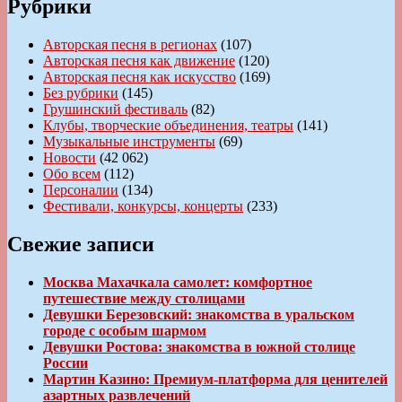
Рубрики
Авторская песня в регионах
(107)
Авторская песня как движение
(120)
Авторская песня как искусство
(169)
Без рубрики
(145)
Грушинский фестиваль
(82)
Клубы, творческие объединения, театры
(141)
Музыкальные инструменты
(69)
Новости
(42 062)
Обо всем
(112)
Персоналии
(134)
Фестивали, конкурсы, концерты
(233)
Свежие записи
Москва Махачкала самолет: комфортное
путешествие между столицами
Девушки Березовский: знакомства в уральском
городе с особым шармом
Девушки Ростова: знакомства в южной столице
России
Мартин Казино: Премиум-платформа для ценителей
азартных развлечений