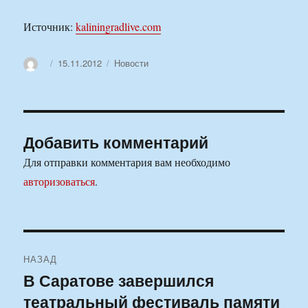
Источник:
kaliningradlive.com
Автор
Опубликовано
Рубрики
15.11.2012
Новости
Добавить комментарий
Для отправки комментария вам необходимо
авторизоваться
.
Навигация
НАЗАД
по
В Саратове завершился
Предыдущая
театральный фестиваль памяти
запись:
записям