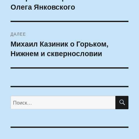
Олега Янковского
ДАЛЕЕ
Михаил Казиник о Горьком,
Следующая
Нижнем и сквернословии
запись:
ПО
Искать: