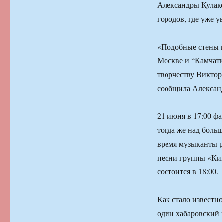
Александры Кулако
городов, где уже 
«Подобные стены п
Москве и “Камчатк
творчеству Виктор
сообщила Александ
21 июня в 17:00 ф
тогда же над боль
время музыканты р
песни группы «Кин
состоится в 18:00.
Как стало извест
один хабаровский