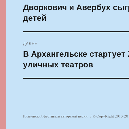
по
Дворкович и Авербух сыг
Предыдущая
запись:
записям
детей
ДАЛЕЕ
В Архангельске стартует
Следующая
запись:
уличных театров
Ильменский фестиваль авторской песни
© CopyRight 2013-20