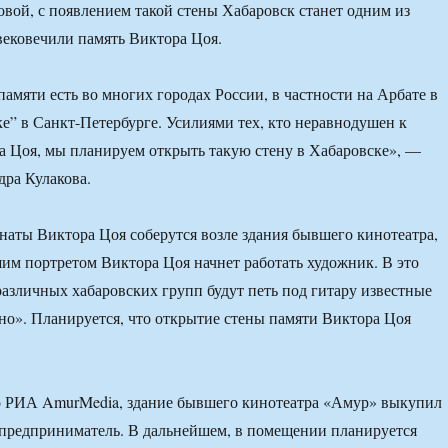
вой, с появлением такой стены Хабаровск станет одним из
увековечили память Виктора Цоя.
амяти есть во многих городах России, в частности на Арбате в
е” в Санкт-Петербурге. Усилиями тех, кто неравнодушен к
а Цоя, мы планируем открыть такую стену в Хабаровске», —
ра Кулакова.
анаты Виктора Цоя соберутся возле здания бывшего кинотеатра,
шим портретом Виктора Цоя начнет работать художник. В это
азличных хабаровских групп будут петь под гитару известные
о». Планируется, что открытие стены памяти Виктора Цоя
но РИА AmurMedia, здание бывшего кинотеатра «Амур» выкупил
 предприниматель. В дальнейшем, в помещении планируется