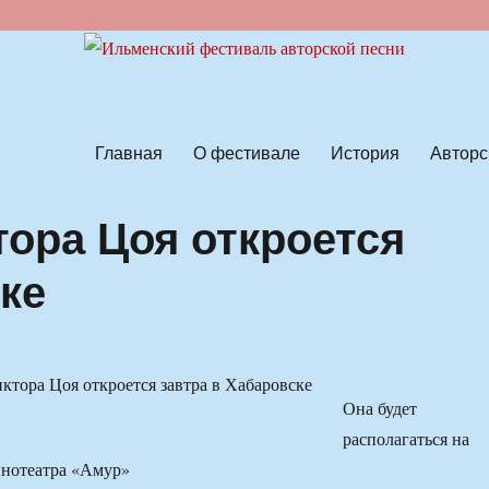
ской песни
Главная
О фестивале
История
Авторс
тора Цоя откроется
ке
Она будет
располагаться на
инотеатра «Амур»