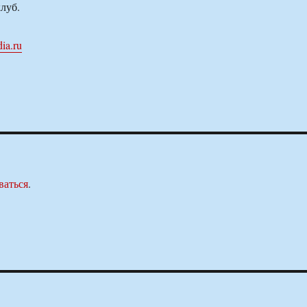
луб.
ia.ru
ваться
.