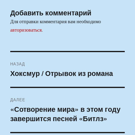
Добавить комментарий
Для отправки комментария вам необходимо
авторизоваться
.
Навигация
НАЗАД
по
Хоксмур / Отрывок из романа
Предыдущая
запись:
записям
ДАЛЕЕ
«Сотворение мира» в этом году
Следующая
завершится песней «Битлз»
запись: