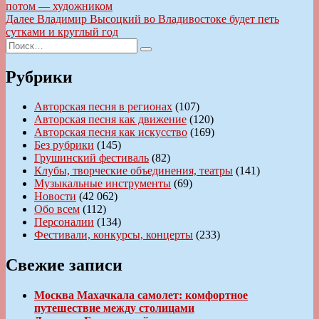
запись:
потом — художником
по
Следующая
Далее
Владимир Высоцкий во Владивостоке будет петь
записям
запись:
сутками и круглый год
Искать:
Поиск
Рубрики
Авторская песня в регионах
(107)
Авторская песня как движение
(120)
Авторская песня как искусство
(169)
Без рубрики
(145)
Грушинский фестиваль
(82)
Клубы, творческие объединения, театры
(141)
Музыкальные инструменты
(69)
Новости
(42 062)
Обо всем
(112)
Персоналии
(134)
Фестивали, конкурсы, концерты
(233)
Свежие записи
Москва Махачкала самолет: комфортное
путешествие между столицами