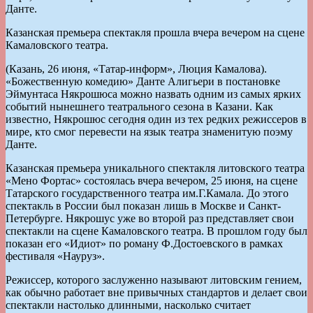
Данте.
Казанская премьера спектакля прошла вчера вечером на сцене
Камаловского театра.
(Казань, 26 июня, «Татар-информ», Люция Камалова).
«Божественную комедию» Данте Алигьери в постановке
Эймунтаса Някрошюса можно назвать одним из самых ярких
событий нынешнего театрального сезона в Казани. Как
известно, Някрошюс сегодня один из тех редких режиссеров в
мире, кто смог перевести на язык театра знаменитую поэму
Данте.
Казанская премьера уникального спектакля литовского театра
«Мено Фортас» состоялась вчера вечером, 25 июня, на сцене
Татарского государственного театра им.Г.Камала. До этого
спектакль в России был показан лишь в Москве и Санкт-
Петербурге. Някрошус уже во второй раз представляет свои
спектакли на сцене Камаловского театра. В прошлом году был
показан его «Идиот» по роману Ф.Достоевского в рамках
фестиваля «Науруз».
Режиссер, которого заслуженно называют литовским гением,
как обычно работает вне привычных стандартов и делает свои
спектакли настолько длинными, насколько считает