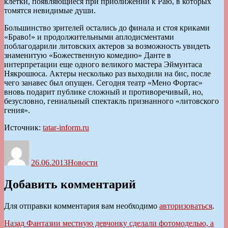
клетки, появляющиеся при приближении к Раю, в которых
томятся невидимые души.
Большинство зрителей остались до финала и стоя криками
«Браво!» и продолжительными аплодисментами
поблагодарили литовских актеров за возможность увидеть
знаменитую «Божественную комедию» Данте в
интерпретации еще одного великого мастера Эймунтаса
Някрошюса. Актеры несколько раз выходили на бис, после
чего занавес был опущен. Сегодня театр «Мено Фортас»
вновь подарит публике сложный и противоречивый, но,
безусловно, гениальный спектакль признанного «литовского
гения».
Источник:
tatar-inform.ru
Автор
Опубликовано
Рубрики
26.06.2013
Новости
Добавить комментарий
Для отправки комментария вам необходимо
авторизоваться
.
Навигация
Предыдущая
Назад
Фантазии местную девчонку сделали фотомоделью, а