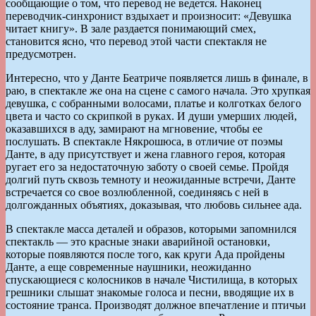
сообщающие о том, что перевод не ведется. Наконец
переводчик-синхронист вздыхает и произносит: «Девушка
читает книгу». В зале раздается понимающий смех,
становится ясно, что перевод этой части спектакля не
предусмотрен.
Интересно, что у Данте Беатриче появляется лишь в финале, в
раю, в спектакле же она на сцене с самого начала. Это хрупкая
девушка, с собранными волосами, платье и колготках белого
цвета и часто со скрипкой в руках. И души умерших людей,
оказавшихся в аду, замирают на мгновение, чтобы ее
послушать. В спектакле Някрошюса, в отличие от поэмы
Данте, в аду присутствует и жена главного героя, которая
ругает его за недостаточную заботу о своей семье. Пройдя
долгий путь сквозь темноту и неожиданные встречи, Данте
встречается со свое возлюбленной, соединяясь с ней в
долгожданных объятиях, доказывая, что любовь сильнее ада.
В спектакле масса деталей и образов, которыми запомнился
спектакль — это красные знаки аварийной остановки,
которые появляются после того, как круги Ада пройдены
Данте, а еще современные наушники, неожиданно
спускающиеся с колосников в начале Чистилища, в которых
грешники слышат знакомые голоса и песни, вводящие их в
состояние транса. Производят должное впечатление и птичьи