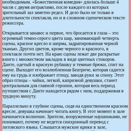
необходимым. «Божественная комедия» длилась больше 4
часов с двумя антрактами, после каждого из которых
зрительный зал заметно редел. И дело было не только в
длительности спектакля, но и в сложном сценическом тексте
режиссера.
Открывается занавес и первое, что бросается в глаза – это
огромный темно-серого цвета шар, занимающий четверть
сцены, красное кресло и ширма, задрапированная черной
тканью. Других цветов, кроме черного и красного, в
спектакле почти нет. На краю сцены лежат две раскрытые
книги с множеством закладок в виде цветных стикеров.
Данте, одетый в красную рубашку и темные брюки, спит на
сцене. Выходит его возлюбленная Беатриче, которая садится
ему на грудь и изображает птицу, заводя руки за спину. Этот
образ птицы – чайки, легкой, капризной девушки, станет
центральным для главной героини, которая весь период
путешествия с Данте находится рядом с ним, поддерживая в
трудную минуту.
Параллельно в глубине сцены, сидя на единственном красном
кресле, девушка начинает читать книгу. В этот момент в зале
начинается волнение. Зрители, вооруженные наушниками, не
понимают, почему не ведется синхронный перевод с
литовского языка. Слышатся мужские крики в зале,