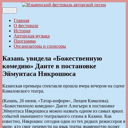
Перейти
к
Меню
Ильменский фестиваль авторской песни
содержимому
Главная
О фестивале
История
Авторская музыка
Программа
Организаторы и спонсоры
Казань увидела «Божественную
комедию» Данте в постановке
Эймунтаса Някрошюса
Казанская премьера спектакля прошла вчера вечером на сцене
Камаловского театра.
(Казань, 26 июня, «Татар-информ», Люция Камалова).
«Божественную комедию» Данте Алигьери в постановке
Эймунтаса Някрошюса можно назвать одним из самых ярких
событий нынешнего театрального сезона в Казани. Как
известно, Някрошюс сегодня один из тех редких режиссеров в
мире, кто смог перевести на язык театра знаменитую поэму