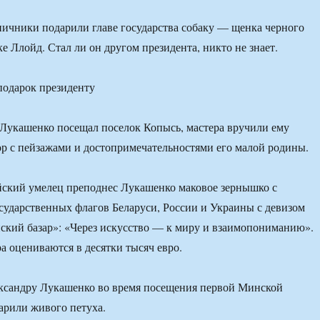
ничники подарили главе государства собаку — щенка черного
е Ллойд. Стал ли он другом президента, никто не знает.
подарок президенту
а Лукашенко посещал поселок Копысь, мастера вручили ему
р с пейзажами и достопримечательностями его малой родины.
йский умелец преподнес Лукашенко маковое зернышко с
сударственных флагов Беларуси, России и Украины с девизом
ский базар»: «Через искусство — к миру и взаимопониманию».
ра оцениваются в десятки тысяч евро.
ександру Лукашенко во время посещения первой Минской
арили живого петуха.