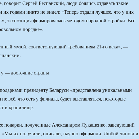
е, говорит Сергей Беспанский, люди боялись отдавать такие
и их годами никто не видел: «Теперь отдали лучшее, что у них
ом, экспозиция формировалась методом народной стройки. Все
бровольном порядке».
енный музей, соответствующий требованиям 21-го века», —
спанский.
ту — достояние страны
 подарками президенту Беларуси «представлена уникальными
не всё, что есть у филиала, будет выставляться, некоторые
ят в хранилище.
нее подарки, полученные Александром Лукашенко, заведующий
: «Мы их получили, описали, научно оформили. Любой чиновни