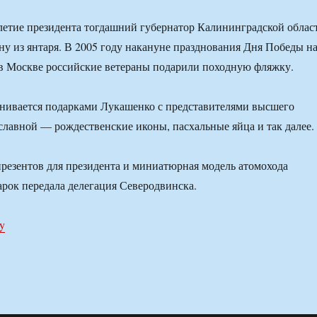
-летие президента тогдашний губернатор Калининградской облас
ну из янтаря. В 2005 году накануне празднования Дня Победы н
в Москве российские ветераны подарили походную фляжку.
нивается подарками Лукашенко с представителями высшего
славной — рождественские иконы, пасхальные яйца и так далее.
презентов для президента и миниатюрная модель атомохода
арок передала делегация Северодвинска.
by