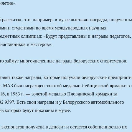
илетие».
 рассказал, что, например, в музее выставят награды, полученны
ми и студентами во время международных научных
едметных олимпиад: «Будут представлены и награды педагогов,
наставников и мастеров».
то займут многочисленные награды белорусских спортсменов.
тавят также награды, которые получали белорусские предприяти
г. МАЗ был награжден золотой медалью Лейпцигской ярмарки за
6, в 1983 г. — золотой медалью Пловдивской ярмарки за
2 9397. Есть свои награды и у Белорусского автомобильного
из которых будут показаны в музее.
ь экспонатов получена в депозит и остается собственностью их