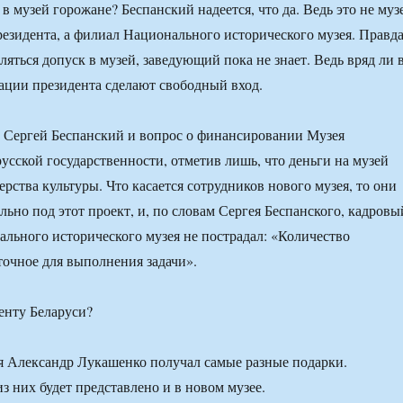
в музей горожане? Беспанский надеется, что да. Ведь это не муз
зидента, а филиал Национального исторического музея. Правда
ляться допуск в музей, заведующий пока не знает. Ведь вряд ли 
ции президента сделают свободный вход.
а Сергей Беспанский и вопрос о финансировании Музея
усской государственности, отметив лишь, что деньги на музей
рства культуры. Что касается сотрудников нового музея, то они
льно под этот проект, и, по словам Сергея Беспанского, кадровы
льного исторического музея не пострадал: «Количество
точное для выполнения задачи».
енту Беларуси?
я Александр Лукашенко получал самые разные подарки.
з них будет представлено и в новом музее.