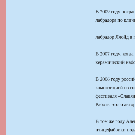
В 2009 году погра
лабрадора по кличк
лабрадор Ллойд в 
В 2007 году, когд
керамический набо
В 2006 году росси
композицией из го
фестиваля «Славян
Работы этого авто
В том же году Ал
птицефабрики под