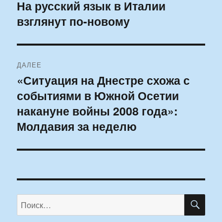
по
На русский язык в Италии
Предыдущая
взглянут по-новому
запись:
записям
ДАЛЕЕ
«Ситуация на Днестре схожа с
Следующая
событиями в Южной Осетии
запись:
накануне войны 2008 года»:
Молдавия за неделю
ПО
Искать: