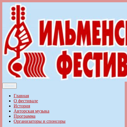
Перейти
к
содержимому
Меню
Ильменский фестиваль авторской песни
Главная
О фестивале
История
Авторская музыка
Программа
Организаторы и спонсоры