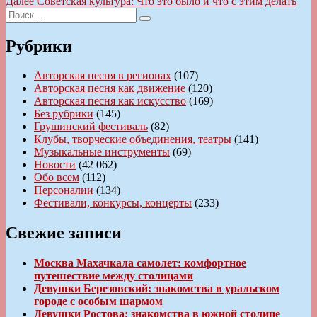
Следующая
Далее
Советская культура: Что это было и что с этим делать
записям
Искать:
запись:
Поиск
Рубрики
Авторская песня в регионах
(107)
Авторская песня как движение
(120)
Авторская песня как искусство
(169)
Без рубрики
(145)
Грушинский фестиваль
(82)
Клубы, творческие объединения, театры
(141)
Музыкальные инструменты
(69)
Новости
(42 062)
Обо всем
(112)
Персоналии
(134)
Фестивали, конкурсы, концерты
(233)
Свежие записи
Москва Махачкала самолет: комфортное
путешествие между столицами
Девушки Березовский: знакомства в уральском
городе с особым шармом
Девушки Ростова: знакомства в южной столице