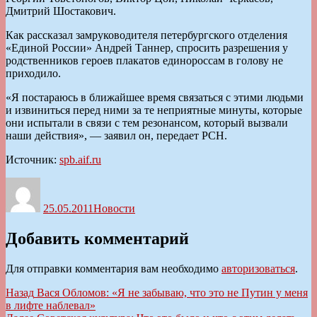
Дмитрий Шостакович.
Как рассказал замруководителя петербургского отделения
«Единой России» Андрей Таннер, спросить разрешения у
родственников героев плакатов единороссам в голову не
приходило.
«Я постараюсь в ближайшее время связаться с этими людьми
и извиниться перед ними за те неприятные минуты, которые
они испытали в связи с тем резонансом, который вызвали
наши действия», — заявил он, передает РСН.
Источник:
spb.aif.ru
Автор
Опубликовано
Рубрики
25.05.2011
Новости
Добавить комментарий
Для отправки комментария вам необходимо
авторизоваться
.
Навигация
Предыдущая
Назад
Вася Обломов: «Я не забываю, что это не Путин у меня
запись:
в лифте наблевал»
по