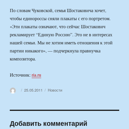
По словам Чуковской, семья Шостаковича хочет,
чтобы единороссы сняли плакаты с его портретом.
«Эти плакаты означают, что сейчас Шостакович
рекламирует “Единую Россию”. Это не в интересах
нашей семьи. Мы не хотим иметь отношения к этой
партии никакого», — подчеркнула правнучка
композитора.
Источник:
ria.ru
Автор
Опубликовано
Рубрики
25.05.2011
Новости
Добавить комментарий