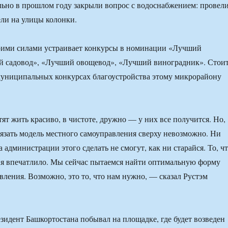
льно в прошлом году закрыли вопрос с водоснабжением: провел
ли на улицы колонки.
ими силами устраивает конкурсы в номинации «Лучший
й садовод», «Лучший овощевод», «Лучший виноградник». Стои
 муниципальных конкурсах благоустройства этому микрорайону
ят жить красиво, в чистоте, дружно — у них все получится. Но,
авязать модель местного самоуправления сверху невозможно. Ни
а администрации этого сделать не смогут, как ни старайся. То, ч
еня впечатлило. Мы сейчас пытаемся найти оптимальную форму
вления. Возможно, это то, что нам нужно, — сказал Рустэм
езидент Башкортостана побывал на площадке, где будет возведен