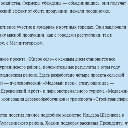
 хозяйства. Фермеры убеждены — объединившись, они получат
ский эффект от сбыта продукции, нежели поодиночке.
тивное участие в ярмарках в крупных городах. Они заключили
вку мясной продукции, как с городами республики, так и
ру, с Магнитогорском.
иков проекта «Живое село» с каждым днем становится все
ргазинского района, положительные результаты в этом году
мановском районе. Здесь разработано четыре проекта сельской
ый — пчеловодческий «Медовый парк», следующие два —
«Деревенский Арбат» и парк экстремального туризма «Медвежи
 кооперация деревообработчиков и транспорта «Стройтранспарк
тов посетил личное подсобное хозяйство Ильдара Шафикова в
Аургазинского района. Хозяин подворья рассказал Президенту, ч