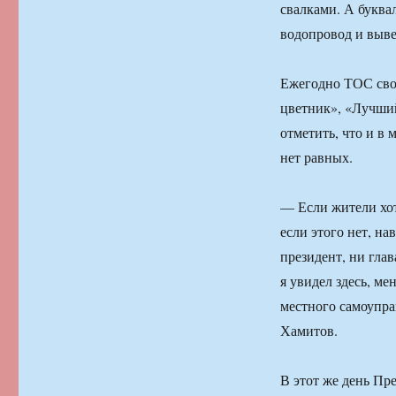
свалками. А буква
водопровод и выве
Ежегодно ТОС сво
цветник», «Лучши
отметить, что и в
нет равных.
— Если жители хот
если этого нет, н
президент, ни глав
я увидел здесь, м
местного самоупра
Хамитов.
В этот же день Пр