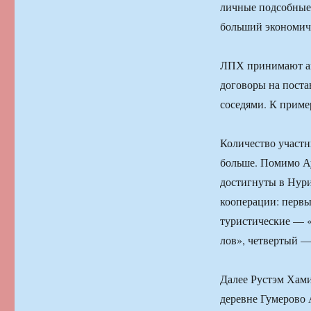
личные подсобные
больший экономиче
ЛПХ принимают ак
договоры на поста
соседями. К приме
Количество участн
больше. Помимо Ау
достигнуты в Нури
кооперации: перв
туристические — 
лов», четвертый —
Далее Рустэм Хами
деревне Гумерово 