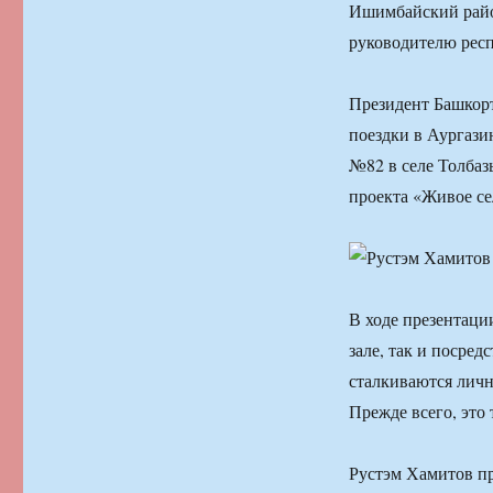
Ишимбайский райо
руководителю респ
Президент Башкорт
поездки в Аургаз
№82 в селе Толбаз
проекта «Живое се
В ходе презентаци
зале, так и посред
сталкиваются личн
Прежде всего, это
Рустэм Хамитов пр