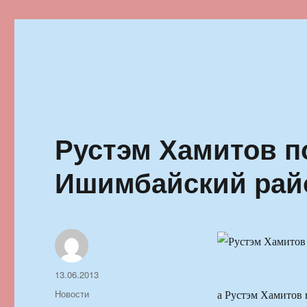
Ильменский фестиваль автор
Рустэм Хамитов п
Ишимбайский ра
Автор
Опубликовано
13.06.2013
Рубрики
Новости
а Рустэм Хамитов 