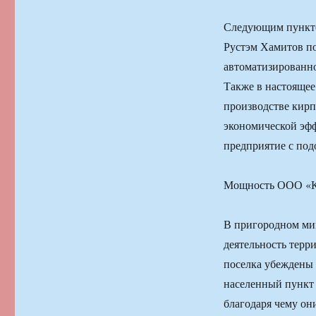
Следующим пункто
Рустэм Хамитов п
автоматизированно
Также в настоящее
производстве кирп
экономической эфф
предприятие с по
Мощность ООО «Кы
В пригородном ми
деятельность терр
поселка убеждены 
населенный пункт 
благодаря чему он