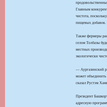
продовольственных
Главным конкурент
чистота, поскольк
пищевых добавок.
Также фермеры рас
селом Толбазы буд
местных производи
экологически чис
— Аургазинский ра
может объединить
сказал Рустэм Хам
Президент Башкорт
адресную програм