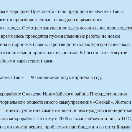
м в маршруте Президента стало предприятие «Кызыл Таш».
осетил производственные площадки современного
го завода. Осмотрел запущенное здесь лесопильное производств
 время здесь проводятся пусконаладочные работы на новом
ича и пористых блоков. Производство характеризуется высокой
ективностью и производительностью. В России это четвертое
добными характеристиками.
зыл Таш» — 90 миллионов штук кирпича в год.
крорайоне Смакаево Ишимбайского района Президент оценил
иториального общественного самоуправления «Смакай». Жители
— никто лучше них самих не знает, в чем нуждается конкретны
или микрорайон. Поэтому в 2008 сельчане объединились в ТОС,
и сами смогли решить проблемы с пастбищами и со стихийными