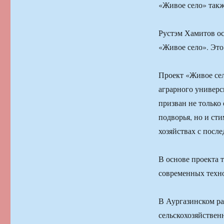
«Живое село» такж
Рустэм Хамитов о
«Живое село». Это
Проект «Живое сел
аграрного универс
призван не только
подворья, но и ст
хозяйствах с посл
В основе проекта 
современных техно
В Аургазинском ра
сельскохозяйствен