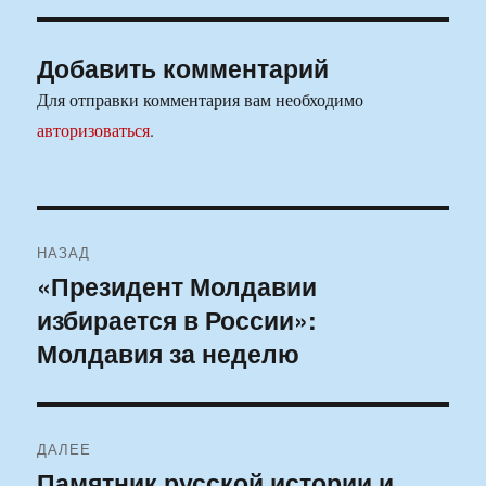
Добавить комментарий
Для отправки комментария вам необходимо
авторизоваться
.
Навигация
НАЗАД
по
«Президент Молдавии
Предыдущая
избирается в России»:
запись:
записям
Молдавия за неделю
ДАЛЕЕ
Памятник русской истории и
Следующая