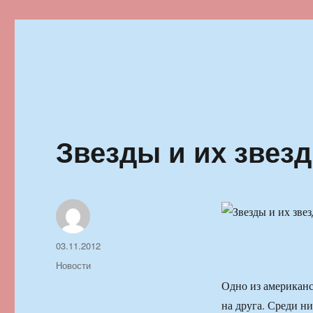
Ильменский фестиваль автор
Звезды и их звез
Автор
Опубликовано
03.11.2012
Рубрики
Новости
Одно из американс
на друга. Среди н