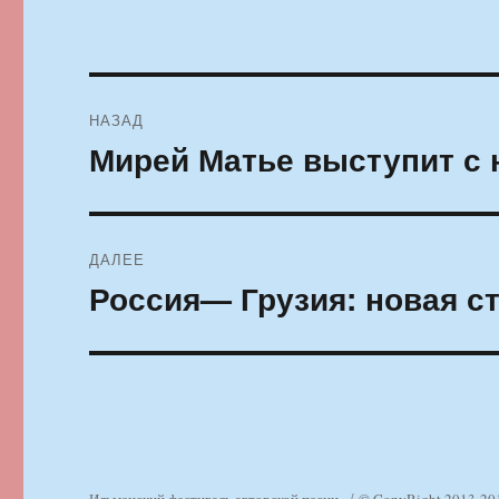
Навигация
НАЗАД
по
Мирей Матье выступит с 
Предыдущая
запись:
записям
ДАЛЕЕ
Россия— Грузия: новая с
Следующая
запись: