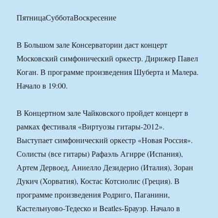
ПятницаСубботаВоскресение
В Большом зале Консерватории даст концерт
Московский симфонический оркестр. Дирижер Павел
Коган. В программе произведения Шуберта и Малера.
Начало в 19:00.
В Концертном зале Чайковского пройдет концерт в
рамках фестиваля «Виртуозы гитары-2012».
Выступает симфонический оркестр «Новая Россия».
Солисты (все гитары) Рафаэль Агирре (Испания),
Артем Дервоед, Аниелло Дезидерио (Италия), Зоран
Дукич (Хорватия), Костас Котсиолис (Греция). В
программе произведения Родриго, Паганини,
Кастельнуово-Тедеско и Beatles-Брауэр. Начало в