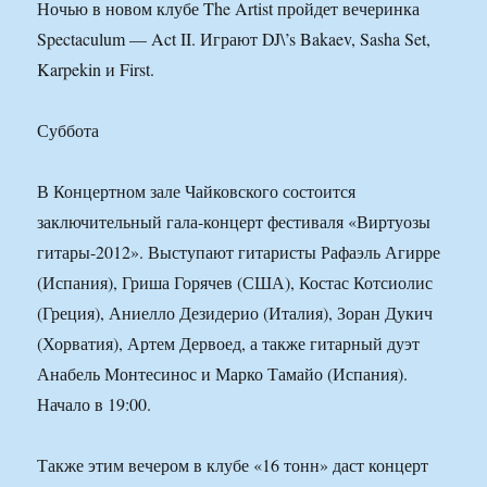
Ночью в новом клубе The Artist пройдет вечеринка
Spectaculum — Act II. Играют DJ\’s Bakaev, Sasha Set,
Karpekin и First.
Суббота
В Концертном зале Чайковского состоится
заключительный гала-концерт фестиваля «Виртуозы
гитары-2012». Выступают гитаристы Рафаэль Агирре
(Испания), Гриша Горячев (США), Костас Котсиолис
(Греция), Аниелло Дезидерио (Италия), Зоран Дукич
(Хорватия), Артем Дервоед, а также гитарный дуэт
Анабель Монтесинос и Марко Тамайо (Испания).
Начало в 19:00.
Также этим вечером в клубе «16 тонн» даст концерт