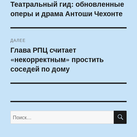
по
Театральный гид: обновленные
Предыдущая
оперы и драма Антоши Чехонте
запись:
записям
ДАЛЕЕ
Глава РПЦ считает
Следующая
«некорректным» простить
запись:
соседей по дому
ПО
Искать: